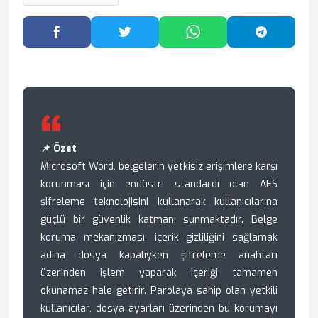
Facebook'ta Paylaş
Twitter'da Paylaş
WhatsApp'ta Paylaş
Telegram
📌 Özet
Microsoft Word, belgelerin yetkisiz erişimlere karşı
korunması için endüstri standardı olan AES
şifreleme teknolojisini kullanarak kullanıcılarına
güçlü bir güvenlik katmanı sunmaktadır. Belge
koruma mekanizması, içerik gizliliğini sağlamak
adına dosya kapalıyken şifreleme anahtarı
üzerinden işlem yaparak içeriği tamamen
okunamaz hale getirir. Parolaya sahip olan yetkili
kullanıcılar, dosya ayarları üzerinden bu korumayı