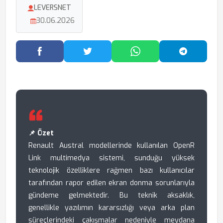
LEVERSNET
30.06.2026
Facebook'ta Paylaş
Twitter'da Paylaş
WhatsApp'ta Paylaş
Telegram
📌 Özet
Renault Austral modellerinde kullanılan OpenR
Link multimedya sistemi, sunduğu yüksek
teknolojik özelliklere rağmen bazı kullanıcılar
tarafından rapor edilen ekran donma sorunlarıyla
gündeme gelmektedir. Bu teknik aksaklık,
genellikle yazılımın kararsızlığı veya arka plan
süreçlerindeki çakışmalar nedeniyle meydana