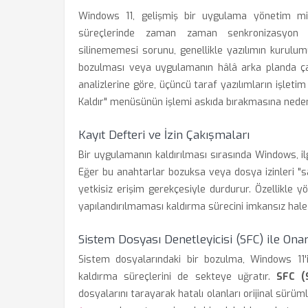
Windows 11, gelişmiş bir uygulama yönetim m
süreçlerinde zaman zaman senkronizasyon ha
silinememesi sorunu, genellikle yazılımın kurulumu
bozulması veya uygulamanın hâlâ arka planda çalı
analizlerine göre, üçüncü taraf yazılımların işle
Kaldır" menüsünün işlemi askıda bırakmasına neden
Kayıt Defteri ve İzin Çakışmaları
Bir uygulamanın kaldırılması sırasında Windows, ilgi
Eğer bu anahtarlar bozuksa veya dosya izinleri "s
yetkisiz erişim gerekçesiyle durdurur. Özellikle y
yapılandırılmaması kaldırma sürecini imkansız hale g
Sistem Dosyası Denetleyicisi (SFC) ile Ona
Sistem dosyalarındaki bir bozulma, Windows 11'
kaldırma süreçlerini de sekteye uğratır.
SFC (
dosyalarını tarayarak hatalı olanları orijinal sürüml