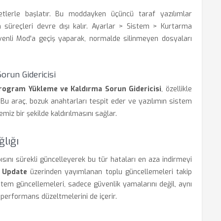
tlerle başlatır. Bu moddayken üçüncü taraf yazılımlar
an süreçleri devre dışı kalır. Ayarlar > Sistem > Kurtarma
venli Mod'a geçiş yaparak, normalde silinmeyen dosyaları
run Gidericisi
rogram Yükleme ve Kaldırma Sorun Gidericisi
, özellikle
. Bu araç, bozuk anahtarları tespit eder ve yazılımın sistem
miz bir şekilde kaldırılmasını sağlar.
lığı
sını sürekli güncelleyerek bu tür hataları en aza indirmeyi
 Update
üzerinden yayımlanan toplu güncellemeleri takip
istem güncellemeleri, sadece güvenlik yamalarını değil, aynı
performans düzeltmelerini de içerir.