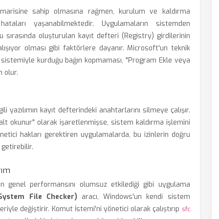
imarisine sahip olmasına rağmen, kurulum ve kaldırma
taları yaşanabilmektedir. Uygulamaların sistemden
 sırasında oluşturulan kayıt defteri (Registry) girdilerinin
şıyor olması gibi faktörlere dayanır. Microsoft'un teknik
tim sistemiyle kurduğu bağın kopmaması, "Program Ekle veya
 olur.
li yazılımın kayıt defterindeki anahtarlarını silmeye çalışır.
alt okunur" olarak işaretlenmişse, sistem kaldırma işlemini
önetici hakları gerektiren uygulamalarda, bu izinlerin doğru
etirebilir.
rım
in genel performansını olumsuz etkilediği gibi uygulama
System File Checker)
aracı, Windows'un kendi sistem
eriyle değiştirir. Komut İstemi'ni yönetici olarak çalıştırıp
sfc