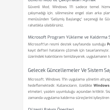
Güvenli Mod, Windows 11'i sadece temel hizme
çalışmadığı için, silinmesine engel olan arka pl
menüsünden 'Gelişmiş Başlangıç' seçeneği ile Gü
rahatlıkla silebilirsiniz.
Microsoft Program Yükleme ve Kaldırma So
Microsoft'un resmi destek sayfasında sunduğu
P
kayıt defteri hatalarını çözmek için tasarlanmıştır
üzerindeki kalıntılarını temizleyerek, uygulamanın te
Gelecek Güncellemeler Ve Sistem Sağ
Microsoft, Windows 11'in uygulama yönetim altyapı
hedeflemektedir. Kullanıcıların, özellikle
Windows
etmeleri, yazılım uyumluluğu açısından kritiktir. S
zamanda uygulama kaldırma süreçlerini iyileştiren 
Düzenli Bakım Önerileri