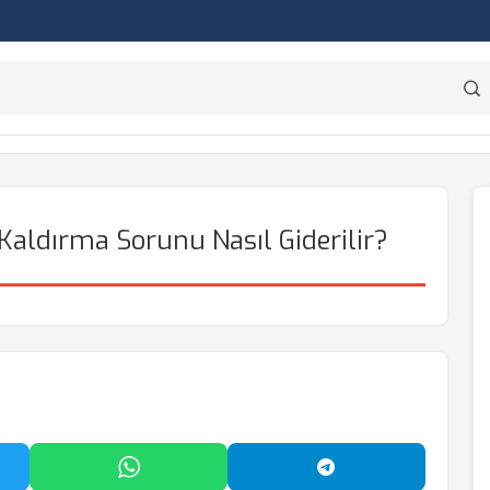
aldırma Sorunu Nasıl Giderilir?
'da Paylaş
WhatsApp'ta Paylaş
Telegram'da Payl