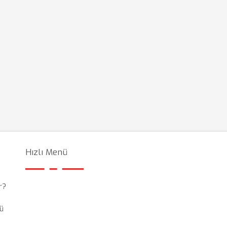
Hızlı Menü
r?
ü