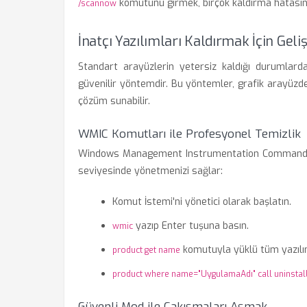
komutunu girmek, birçok kaldırma hatasının
/scannow
İnatçı Yazılımları Kaldırmak İçin Gel
Standart arayüzlerin yetersiz kaldığı durumlarda
güvenilir yöntemdir. Bu yöntemler, grafik arayüzden 
çözüm sunabilir.
WMIC Komutları ile Profesyonel Temizlik
Windows Management Instrumentation Command-line
seviyesinde yönetmenizi sağlar:
Komut İstemi'ni yönetici olarak başlatın.
yazıp Enter tuşuna basın.
wmic
komutuyla yüklü tüm yazılıml
product get name
product where name="UygulamaAdı" call uninstal
Güvenli Mod ile Çakışmaları Aşmak