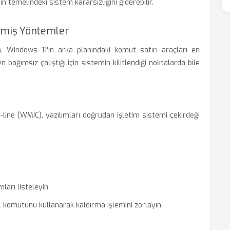
 temelindeki sistem kararsızlığını giderebilir.
işmiş Yöntemler
, Windows 11'in arka planındaki komut satırı araçları en
bağımsız çalıştığı için sistemin kilitlendiği noktalarda bile
 (WMIC), yazılımları doğrudan işletim sistemi çekirdeği
arı listeleyin.
komutunu kullanarak kaldırma işlemini zorlayın.
l