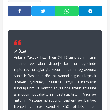
Facebook'ta Paylaş
Twitter'da Paylaş
WhatsApp'ta Paylaş
Telegram
📌 Özet
Ankara Yüksek Hızlı Tren (YHT) Garı, şehrin tam
kalbinde yer alan stratejik konumu sayesinde
toplu taşıma ağlarıyla kusursuz bir entegrasyona
sahiptir. Başkentin dört bir yanından gara ulaşmak
isteyen yolcular, özellikle raylı sistemlerin
sunduğu hız ve konfor sayesinde trafik stresine
girmeden seyahatlerini başlatabilirler. Ankaray
hattının Maltepe istasyonu, Başkentray banliyö
trenleri ve çok sayıdaki EGO otobüs hattı,