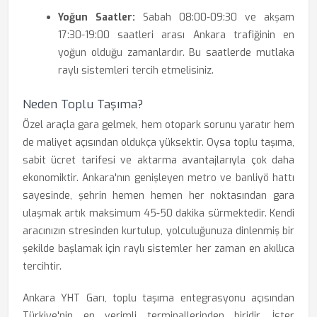
Yoğun Saatler:
Sabah 08:00-09:30 ve akşam
17:30-19:00 saatleri arası Ankara trafiğinin en
yoğun olduğu zamanlardır. Bu saatlerde mutlaka
raylı sistemleri tercih etmelisiniz.
Neden Toplu Taşıma?
Özel araçla gara gelmek, hem otopark sorunu yaratır hem
de maliyet açısından oldukça yüksektir. Oysa toplu taşıma,
sabit ücret tarifesi ve aktarma avantajlarıyla çok daha
ekonomiktir. Ankara'nın genişleyen metro ve banliyö hattı
sayesinde, şehrin hemen hemen her noktasından gara
ulaşmak artık maksimum 45-50 dakika sürmektedir. Kendi
aracınızın stresinden kurtulup, yolculuğunuza dinlenmiş bir
şekilde başlamak için raylı sistemler her zaman en akıllıca
tercihtir.
Ankara YHT Garı, toplu taşıma entegrasyonu açısından
Türkiye'nin en verimli terminallerinden biridir. İster