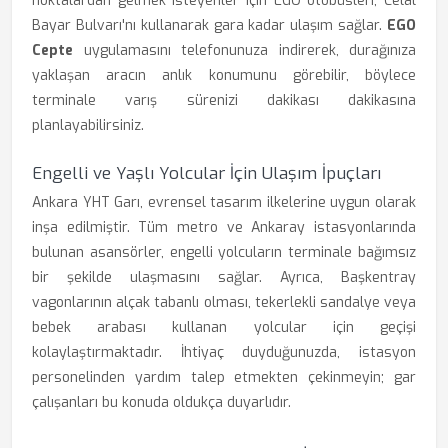
noktalardan gelmek isteyenler için EGO otobüsleri, Celal
Bayar Bulvarı'nı kullanarak gara kadar ulaşım sağlar.
EGO
Cepte
uygulamasını telefonunuza indirerek, durağınıza
yaklaşan aracın anlık konumunu görebilir, böylece
terminale varış sürenizi dakikası dakikasına
planlayabilirsiniz.
Engelli ve Yaşlı Yolcular İçin Ulaşım İpuçları
Ankara YHT Garı, evrensel tasarım ilkelerine uygun olarak
inşa edilmiştir. Tüm metro ve Ankaray istasyonlarında
bulunan asansörler, engelli yolcuların terminale bağımsız
bir şekilde ulaşmasını sağlar. Ayrıca, Başkentray
vagonlarının alçak tabanlı olması, tekerlekli sandalye veya
bebek arabası kullanan yolcular için geçişi
kolaylaştırmaktadır. İhtiyaç duyduğunuzda, istasyon
personelinden yardım talep etmekten çekinmeyin; gar
çalışanları bu konuda oldukça duyarlıdır.