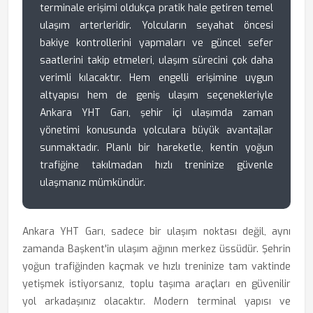
terminale erişimi oldukça pratik hale getiren temel
ulaşım arterleridir. Yolcuların seyahat öncesi
bakiye kontrollerini yapmaları ve güncel sefer
saatlerini takip etmeleri, ulaşım sürecini çok daha
verimli kılacaktır. Hem engelli erişimine uygun
altyapısı hem de geniş ulaşım seçenekleriyle
Ankara YHT Garı, şehir içi ulaşımda zaman
yönetimi konusunda yolculara büyük avantajlar
sunmaktadır. Planlı bir hareketle, kentin yoğun
trafiğine takılmadan hızlı treninize güvenle
ulaşmanız mümkündür.
Ankara YHT Garı, sadece bir ulaşım noktası değil, aynı
zamanda Başkent'in ulaşım ağının merkez üssüdür. Şehrin
yoğun trafiğinden kaçmak ve hızlı treninize tam vaktinde
yetişmek istiyorsanız, toplu taşıma araçları en güvenilir
yol arkadaşınız olacaktır. Modern terminal yapısı ve