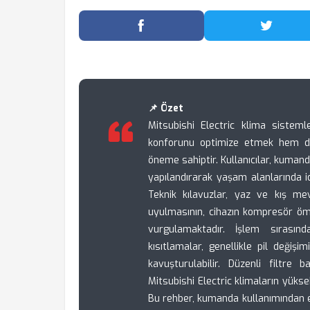
Facebook'ta Paylaş
Twitter
📌 Özet
Mitsubishi Electric klima siste
konforunu optimize etmek hem de c
öneme sahiptir. Kullanıcılar, kuman
yapılandırarak yaşam alanlarında ide
Teknik kılavuzlar, yaz ve kış mev
uyulmasının, cihazın kompresör ömrü
vurgulamaktadır. İşlem sırasınd
kısıtlamalar, genellikle pil deği
kavuşturulabilir. Düzenli filtre
Mitsubishi Electric klimaların yüks
Bu rehber, kumanda kullanımından e