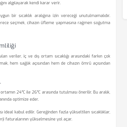
ğını algılayarak kendi karar verir.
un bir sıcaklık aralığına izin vereceği unutulmamalıdır.
erece seçmek, cihazın üfleme yapmasına rağmen soğutma
mliliği
lan veriler, iç ve dış ortam sıcaklığı arasındaki farkın çok
kurmak, hem sağlık açısından hem de cihazın ömrü açısından
r
 ortamın 24°C ile 26°C arasında tutulması önerilir. Bu aralık,
anında optimize eder.
 ideal kabul edilir. Gereğinden fazla yükseltilen sıcaklıklar,
ji faturalarının yükselmesine yol açar.