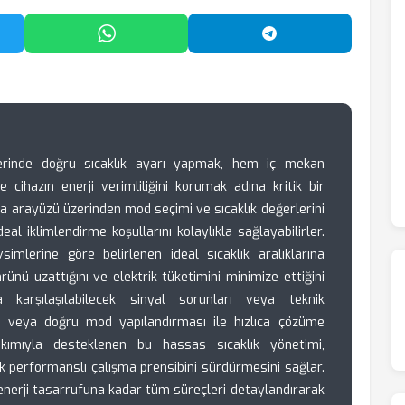
'da Paylaş
WhatsApp'ta Paylaş
Telegram'da Payl
mlerinde doğru sıcaklık ayarı yapmak, hem iç mekan
ihazın enerji verimliliğini korumak adına kritik bir
da arayüzü üzerinden mod seçimi ve sıcaklık değerlerini
al iklimlendirme koşullarını kolaylıkla sağlayabilirler.
simlerine göre belirlenen ideal sıcaklık aralıklarına
nü uzattığını ve elektrik tüketimini minimize ettiğini
a karşılaşılabilecek sinyal sorunları veya teknik
şimi veya doğru mod yapılandırması ile hızlıca çözüme
 bakımıyla desteklenen bu hassas sıcaklık yönetimi,
ek performanslı çalışma prensibini sürdürmesini sağlar.
nerji tasarrufuna kadar tüm süreçleri detaylandırarak