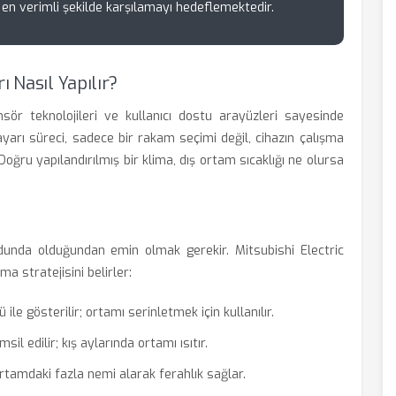
ni en verimli şekilde karşılamayı hedeflemektedir.
ı Nasıl Yapılır?
nsör teknolojileri ve kullanıcı dostu arayüzleri sayesinde
yarı süreci, sadece bir rakam seçimi değil, cihazın çalışma
Doğru yapılandırılmış bir klima, dış ortam sıcaklığı ne olursa
unda olduğundan emin olmak gerekir. Mitsubishi Electric
ma stratejisini belirler:
le gösterilir; ortamı serinletmek için kullanılır.
l edilir; kış aylarında ortamı ısıtır.
amdaki fazla nemi alarak ferahlık sağlar.