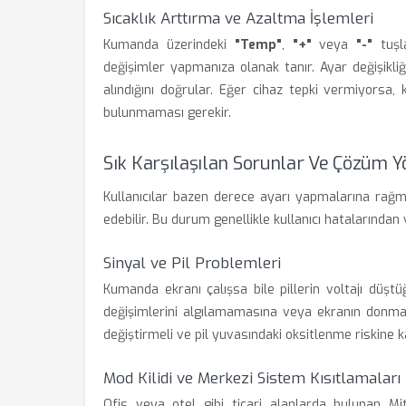
Sıcaklık Arttırma ve Azaltma İşlemleri
Kumanda üzerindeki
"Temp"
,
"+"
veya
"-"
tuşla
değişimler yapmanıza olanak tanır. Ayar değişikliğ
alındığını doğrular. Eğer cihaz tepki vermiyors
bulunmaması gerekir.
Sık Karşılaşılan Sorunlar Ve Çözüm 
Kullanıcılar bazen derece ayarı yapmalarına rağ
edebilir. Bu durum genellikle kullanıcı hatalarından
Sinyal ve Pil Problemleri
Kumanda ekranı çalışsa bile pillerin voltajı düşt
değişimlerini algılamamasına veya ekranın donmasına
değiştirmeli ve pil yuvasındaki oksitlenme riskine k
Mod Kilidi ve Merkezi Sistem Kısıtlamaları
Ofis veya otel gibi ticari alanlarda bulunan Mit