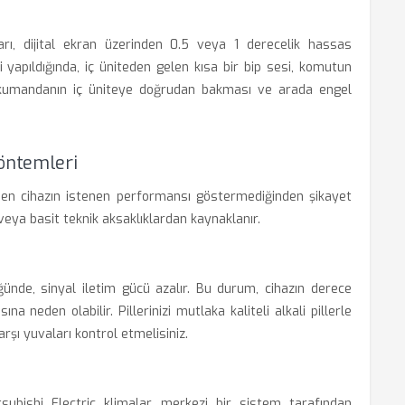
rı, dijital ekran üzerinden 0.5 veya 1 derecelik hassas
i yapıldığında, iç üniteden gelen kısa bir bip sesi, komutun
a, kumandanın iç üniteye doğrudan bakması ve arada engel
Yöntemleri
men cihazın istenen performansı göstermediğinden şikayet
 veya basit teknik aksaklıklardan kaynaklanır.
üğünde, sinyal iletim gücü azalır. Bu durum, cihazın derece
 neden olabilir. Pillerinizi mutlaka kaliteli alkali pillerle
arşı yuvaları kontrol etmelisiniz.
subishi Electric klimalar, merkezi bir sistem tarafından