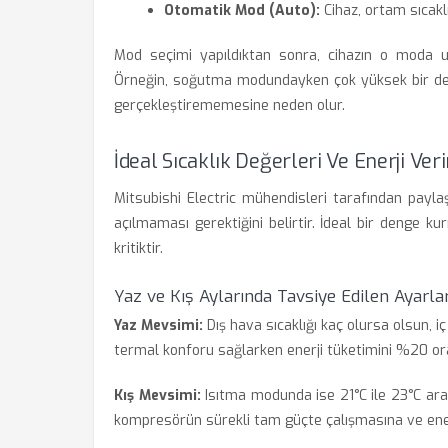
Otomatik Mod (Auto):
Cihaz, ortam sıcaklı
Mod seçimi yapıldıktan sonra, cihazın o moda uyg
Örneğin, soğutma modundayken çok yüksek bir d
gerçekleştirememesine neden olur.
İdeal Sıcaklık Değerleri Ve Enerji Veri
Mitsubishi Electric mühendisleri tarafından paylaşı
açılmaması gerektiğini belirtir. İdeal bir denge 
kritiktir.
Yaz ve Kış Aylarında Tavsiye Edilen Ayarla
Yaz Mevsimi:
Dış hava sıcaklığı kaç olursa olsun, iç
termal konforu sağlarken enerji tüketimini %20 or
Kış Mevsimi:
Isıtma modunda ise 21°C ile 23°C arası
kompresörün sürekli tam güçte çalışmasına ve ener