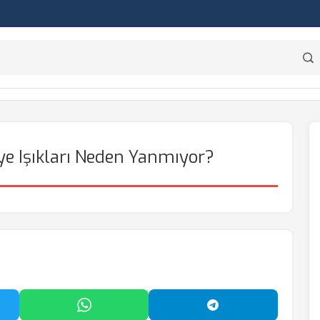
e Işıkları Neden Yanmıyor?
'da Paylaş
WhatsApp'ta Paylaş
Telegram'da Payl