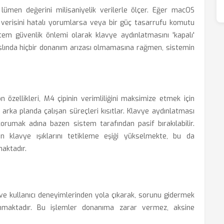
lümen değerini milisaniyelik verilerle ölçer. Eğer macOS
r verisini hatalı yorumlarsa veya bir güç tasarrufu komutu
tem güvenlik önlemi olarak klavye aydınlatmasını 'kapalı'
slında hiçbir donanım arızası olmamasına rağmen, sistemin
 özellikleri, M4 çipinin verimliliğini maksimize etmek için
arka planda çalışan süreçleri kısıtlar. Klavye aydınlatması
korumak adına bazen sistem tarafından pasif bırakılabilir.
in klavye ışıklarını tetikleme eşiği yükselmekte, bu da
maktadır.
 ve kullanıcı deneyimlerinden yola çıkarak, sorunu gidermek
lunmaktadır. Bu işlemler donanıma zarar vermez, aksine