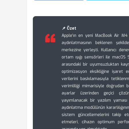
📌 Özet
Apple’ın en yeni MacBook Air M4 
aydınlatmasının beklenen şekild
merkezine yerleşti. Kullanıcı den
ortam ışığı sensörleri ile macOS 
arasındaki bir uyumsuzluktan kayn
optimizasyon eksikliğine işaret 
verilerini baskılamasıyla tetiklenm
verimliliği mimarisiyle doğrudan b
ayarlar üzerinden geçici çözüm
yayımlanacak bir yazılım yaması i
aydınlatma modülünün kararlılığının
sistem güncellemelerini takip e
etmeleri, cihazın optimum perf