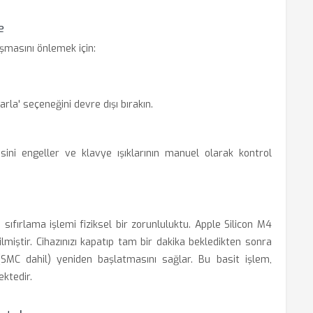
e
ışmasını önlemek için:
arla' seçeneğini devre dışı bırakın.
ini engeller ve klavye ışıklarının manuel olarak kontrol
sıfırlama işlemi fiziksel bir zorunluluktu. Apple Silicon M4
iştir. Cihazınızı kapatıp tam bir dakika bekledikten sonra
SMC dahil) yeniden başlatmasını sağlar. Bu basit işlem,
ktedir.