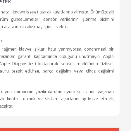
stek
 hata' (known issue) olarak kayıtlarına almıştır. Önümüzdeki
m güncellemeleri, sensör verilerinin işlenme biçimini
ma arasındaki çakışmayı giderecektir.
er
a rağmen klavye ışıkları hala yanmıyorsa, donanımsal bir
ihazınızın garanti kapsamında olduğunu unutmayın. Apple
ı (Apple Diagnostics) kullanarak sensör modülünün fiziksel
uru tespit edilirse, parça değişimi veya cihaz değişimi
um, yeni mimarinin yazılımla olan uyum sürecinde yaşanan
larak kontrol etmek ve sistem ayarlarını optimize etmek,
caktır.