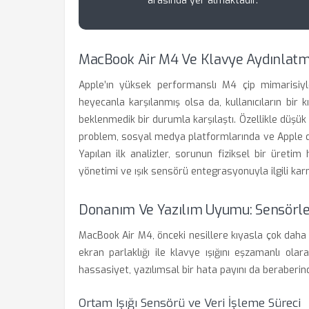
arasında yer almaktadır.
MacBook Air M4 Ve Klavye Aydınlat
Apple’ın yüksek performanslı M4 çip mimarisiyl
heyecanla karşılanmış olsa da, kullanıcıların bir
beklenmedik bir durumla karşılaştı. Özellikle düşük 
problem, sosyal medya platformlarında ve Apple d
Yapılan ilk analizler, sorunun fiziksel bir üret
yönetimi ve ışık sensörü entegrasyonuyla ilgili ka
Donanım Ve Yazılım Uyumu: Sensörle
MacBook Air M4, önceki nesillere kıyasla çok daha 
ekran parlaklığı ile klavye ışığını eşzamanlı ola
hassasiyet, yazılımsal bir hata payını da beraberin
Ortam Işığı Sensörü ve Veri İşleme Süreci