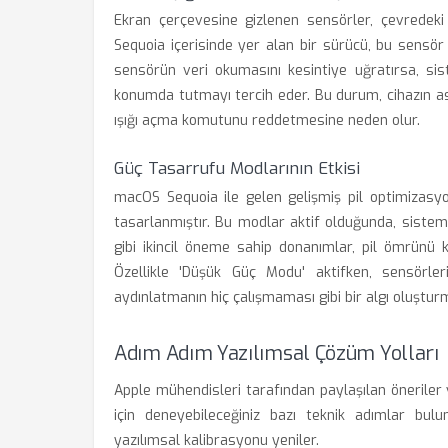
Ekran çerçevesine gizlenen sensörler, çevredeki 
Sequoia içerisinde yer alan bir sürücü, bu sensö
sensörün veri okumasını kesintiye uğratırsa, sis
konumda tutmayı tercih eder. Bu durum, cihazın a
ışığı açma komutunu reddetmesine neden olur.
Güç Tasarrufu Modlarının Etkisi
macOS Sequoia ile gelen gelişmiş pil optimizasyon
tasarlanmıştır. Bu modlar aktif olduğunda, sistem 
gibi ikincil öneme sahip donanımlar, pil ömrünü 
Özellikle 'Düşük Güç Modu' aktifken, sensörler
aydınlatmanın hiç çalışmaması gibi bir algı oluştur
Adım Adım Yazılımsal Çözüm Yolları
Apple mühendisleri tarafından paylaşılan öneriler
için deneyebileceğiniz bazı teknik adımlar bu
yazılımsal kalibrasyonu yeniler.