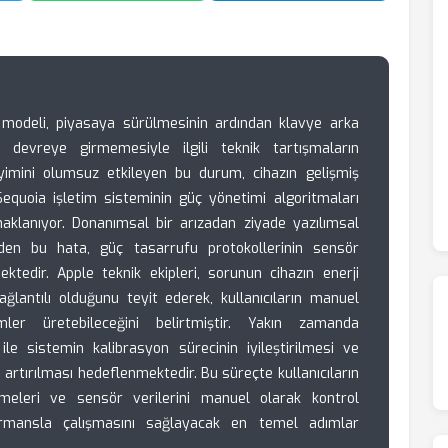
modeli, piyasaya sürülmesinin ardından klavye arka
e devreye girmemesiyle ilgili teknik tartışmaların
eyimini olumsuz etkileyen bu durum, cihazın gelişmiş
Sequoia işletim sisteminin güç yönetimi algoritmaları
aklanıyor. Donanımsal bir arızadan ziyade yazılımsal
eden bu hata, güç tasarrufu protokollerinin sensör
ektedir. Apple teknik ekipleri, sorunun cihazın enerji
ağlantılı olduğunu teyit ederek, kullanıcıların manuel
ler üretebileceğini belirtmiştir. Yakın zamanda
le sistemin kalibrasyon sürecinin iyileştirilmesi ve
 artırılması hedeflenmektedir. Bu süreçte kullanıcıların
tmeleri ve sensör verilerini manuel olarak kontrol
ormansla çalışmasını sağlayacak en temel adımlar