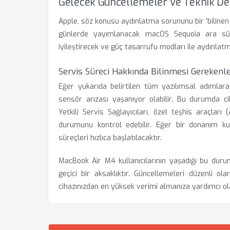
Gelecek Güncellemeler Ve Teknik De
Apple, söz konusu aydınlatma sorununu bir 'bilinen
günlerde yayımlanacak macOS Sequoia ara sürü
iyileştirecek ve güç tasarrufu modları ile aydınlat
Servis Süreci Hakkında Bilinmesi Gerekenl
Eğer yukarıda belirtilen tüm yazılımsal adımlar
sensör arızası yaşanıyor olabilir. Bu durumda c
Yetkili Servis Sağlayıcıları, özel teşhis araçlar
durumunu kontrol edebilir. Eğer bir donanım kus
süreçleri hızlıca başlatılacaktır.
MacBook Air M4 kullanıcılarının yaşadığı bu dur
geçici bir aksaklıktır. Güncellemeleri düzenli o
cihazınızdan en yüksek verimi almanıza yardımcı ola