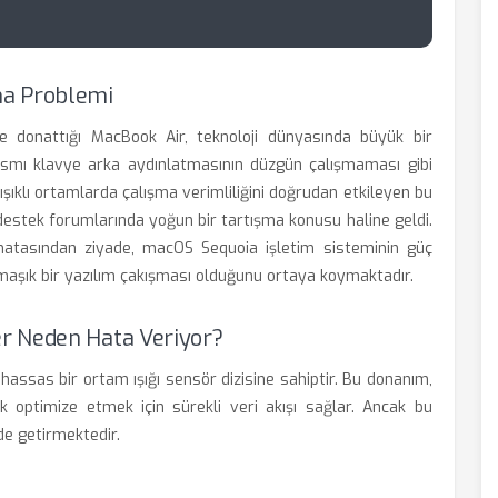
ma Problemi
e donattığı MacBook Air, teknoloji dünyasında büyük bir
 kısmı klavye arka aydınlatmasının düzgün çalışmaması gibi
ışıklı ortamlarda çalışma verimliliğini doğrudan etkileyen bu
estek forumlarında yoğun bir tartışma konusu haline geldi.
im hatasından ziyade, macOS Sequoia işletim sisteminin güç
rmaşık bir yazılım çakışması olduğunu ortaya koymaktadır.
r Neden Hata Veriyor?
hassas bir ortam ışığı sensör dizisine sahiptir. Bu donanım,
rak optimize etmek için sürekli veri akışı sağlar. Ancak bu
de getirmektedir.