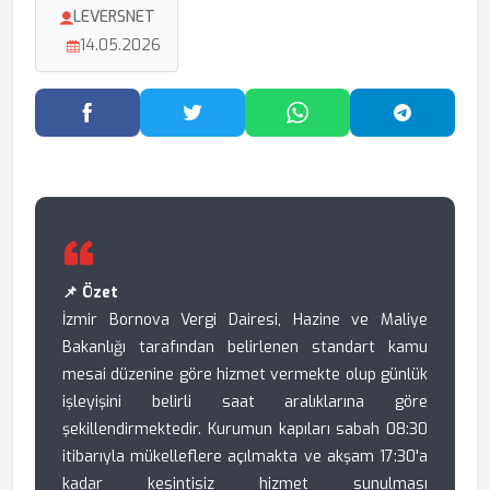
LEVERSNET
14.05.2026
Facebook'ta Paylaş
Twitter'da Paylaş
WhatsApp'ta Paylaş
Telegram
📌 Özet
İzmir Bornova Vergi Dairesi, Hazine ve Maliye
Bakanlığı tarafından belirlenen standart kamu
mesai düzenine göre hizmet vermekte olup günlük
işleyişini belirli saat aralıklarına göre
şekillendirmektedir. Kurumun kapıları sabah 08:30
itibarıyla mükelleflere açılmakta ve akşam 17:30'a
kadar kesintisiz hizmet sunulması