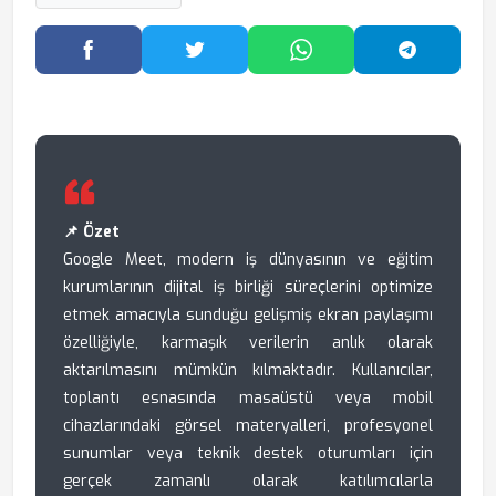
Facebook'ta Paylaş
Twitter'da Paylaş
WhatsApp'ta Paylaş
Telegram
📌 Özet
Google Meet, modern iş dünyasının ve eğitim
kurumlarının dijital iş birliği süreçlerini optimize
etmek amacıyla sunduğu gelişmiş ekran paylaşımı
özelliğiyle, karmaşık verilerin anlık olarak
aktarılmasını mümkün kılmaktadır. Kullanıcılar,
toplantı esnasında masaüstü veya mobil
cihazlarındaki görsel materyalleri, profesyonel
sunumlar veya teknik destek oturumları için
gerçek zamanlı olarak katılımcılarla