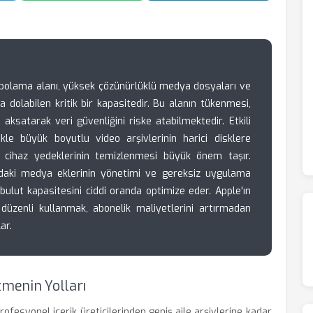
polama alanı, yüksek çözünürlüklü medya dosyaları ve
a dolabilen kritik bir kapasitedir. Bu alanın tükenmesi,
 aksatarak veri güvenliğini riske atabilmektedir. Etkili
kle büyük boyutlu video arşivlerinin harici disklere
i cihaz yedeklerinin temizlenmesi büyük önem taşır.
daki medya eklerinin yönetimi ve gereksiz uygulama
 bulut kapasitesini ciddi oranda optimize eder. Apple'ın
 düzenli kullanmak, abonelik maliyetlerini artırmadan
ar.
tmenin Yolları
rofesyonel içerik üreticilerinden geniş aile arşivlerine kadar