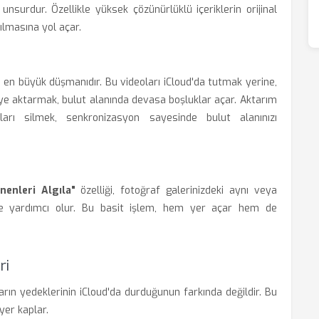
unsurdur. Özellikle yüksek çözünürlüklü içeriklerin orijinal
şılmasına yol açar.
n en büyük düşmanıdır. Bu videoları iCloud'da tutmak yerine,
D'ye aktarmak, bulut alanında devasa boşluklar açar. Aktarım
ları silmek, senkronizasyon sayesinde bulut alanınızı
enenleri Algıla"
özelliği, fotoğraf galerinizdeki aynı veya
ize yardımcı olur. Bu basit işlem, hem yer açar hem de
ri
zların yedeklerinin iCloud'da durduğunun farkında değildir. Bu
yer kaplar.