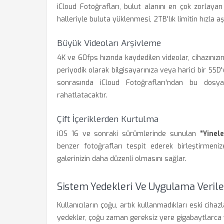
iCloud Fotoğrafları, bulut alanını en çok zorlayan 
halleriyle buluta yüklenmesi, 2TB'lık limitin hızla a
Büyük Videoları Arşivleme
4K ve 60fps hızında kaydedilen videolar, cihazınızı
periyodik olarak bilgisayarınıza veya harici bir SS
sonrasında iCloud Fotoğrafları'ndan bu dosya
rahatlatacaktır.
Çift İçeriklerden Kurtulma
iOS 16 ve sonraki sürümlerinde sunulan
"Yinel
benzer fotoğrafları tespit ederek birleştirmen
galerinizin daha düzenli olmasını sağlar.
Sistem Yedekleri Ve Uygulama Verile
Kullanıcıların çoğu, artık kullanmadıkları eski ciha
yedekler, çoğu zaman gereksiz yere gigabaytlarca 