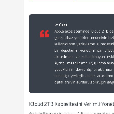
📌 Özet
Apple ekosisteminde iCloud 2TB de
geniş cihaz yedekleri nedeniyle hızl
kullanıcıların yedekleme süreçlerini
bir depolama yönetimi için önceli
aktarılması ve kullanılmayan esk
Ayrıca, mesajlaşma uygulamaların
yedeklerinin devre dışı bırakılması,
sunduğu yerleşik analiz araçlarını
dijital arşivin sürdürülebilirliğini sağl
ICloud 2TB Kapasitesini Verimli Yöne
Apple kullanıcıları için iCloud 2TB depolama alanı, p