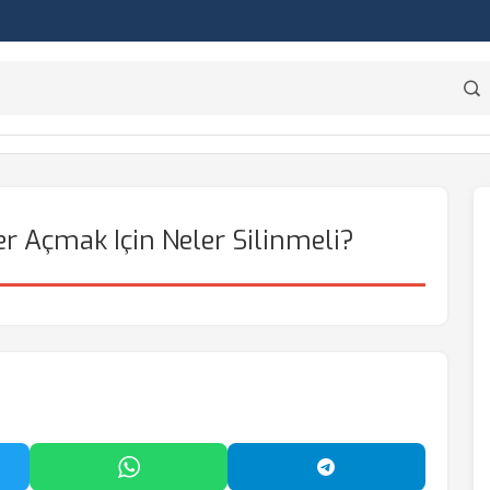
r Açmak Için Neler Silinmeli?
'da Paylaş
WhatsApp'ta Paylaş
Telegram'da Payl