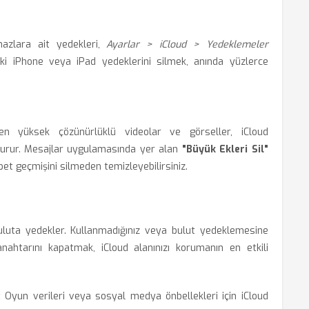
hazlara ait yedekleri,
Ayarlar > iCloud > Yedeklemeler
ski iPhone veya iPad yedeklerini silmek, anında yüzlerce
n yüksek çözünürlüklü videolar ve görseller, iCloud
şturur. Mesajlar uygulamasında yer alan
"Büyük Ekleri Sil"
et geçmişini silmeden temizleyebilirsiniz.
uluta yedekler. Kullanmadığınız veya bulut yedeklemesine
ahtarını kapatmak, iCloud alanınızı korumanın en etkili
:
Oyun verileri veya sosyal medya önbellekleri için iCloud