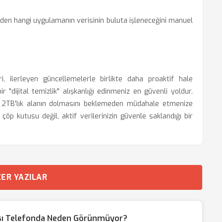
en hangi uygulamanın verisinin buluta işleneceğini manuel
, ilerleyen güncellemelerle birlikte daha proaktif hale
ir "dijital temizlik" alışkanlığı edinmeniz en güvenli yoldur.
, 2TB'lık alanın dolmasını beklemeden müdahale etmenize
çöp kutusu değil, aktif verilerinizin güvenle saklandığı bir
ER YAZILAR
sı Telefonda Neden Görünmüyor?