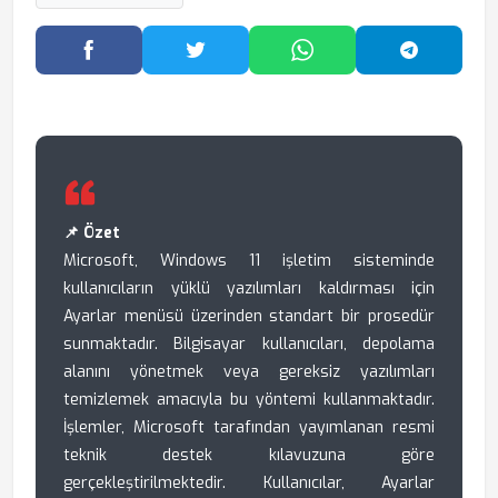
Facebook'ta Paylaş
Twitter'da Paylaş
WhatsApp'ta Paylaş
Telegram
📌 Özet
Microsoft, Windows 11 işletim sisteminde
kullanıcıların yüklü yazılımları kaldırması için
Ayarlar menüsü üzerinden standart bir prosedür
sunmaktadır. Bilgisayar kullanıcıları, depolama
alanını yönetmek veya gereksiz yazılımları
temizlemek amacıyla bu yöntemi kullanmaktadır.
İşlemler, Microsoft tarafından yayımlanan resmi
teknik destek kılavuzuna göre
gerçekleştirilmektedir. Kullanıcılar, Ayarlar