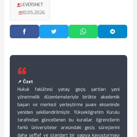
LEVERSNET
10.05.2026
Facebook'ta Paylaş
Twitter'da Paylaş
WhatsApp'ta Paylaş
Telegram
📌 Özet
Hukuk fakültesi yatay geçiş şartları yeni
yönetmelik düzenlemeleriyle birlikte akademik
başarı ve merkezi yerleştirme puanı ekseninde
yeniden şekillendirilmiştir. Yükseköğretim Kurulu
tarafından güncellenen bu kurallar, öğrencilerin
farklı üniversiteler arasındaki geçiş süreçlerini
daha şeffaf ve standart bir yapıya kavuşturmayı