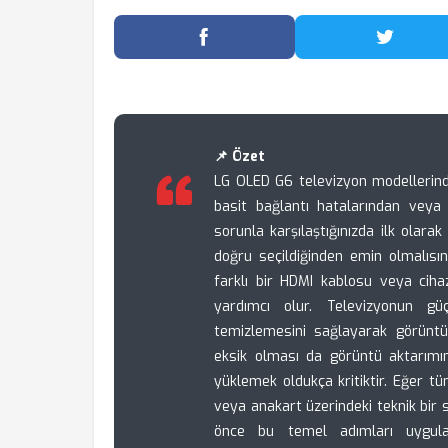
Facebook'ta Paylaş
Twitter
📌 Özet
LG OLED G6 televizyon modellerinde 
basit bağlantı hatalarından veya
sorunla karşılaştığınızda ilk olarak
doğru seçildiğinden emin olmalısın
farklı bir HDMI kablosu veya cih
yardımcı olur. Televizyonun gü
temizlemesini sağlayarak görüntü a
eksik olması da görüntü aktarımı
yüklemek oldukça kritiktir. Eğer 
veya anakart üzerindeki teknik bir
önce bu temel adımları uygulay