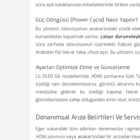
süre açık kaldıklarında önbelleklerinde biriken veri
Güç Döngüsü (Power Cycle) Nasıl Yapılır?
Bu yöntem, televizyonun anakartındaki statik elekt
kumandadan kapatmak yerine,
çalışır durumdayke
süre zarfında televizyonun üzerindeki fiziksel gü
Ardından fişi tekrar takıp cihazı açın. Bu yöntem, ç
Ayarları Optimize Etme ve Güncelleme
LG OLED G6 modellerinde, HDMI portlarına özel "Ul
özelliği tam desteklemiyorsa, görüntü aktarımı baş
menüsüne giderek bu özelliği kapatıp tekra
güncellemesine sahip olduğundan emin olun; üretici
Donanımsal Arıza Belirtileri Ve Servi
Eğer yukarıdaki tüm adımları denemenize rağmen 
HDMI işlemcisi
veya anakartındaki bir arızadan kaynak