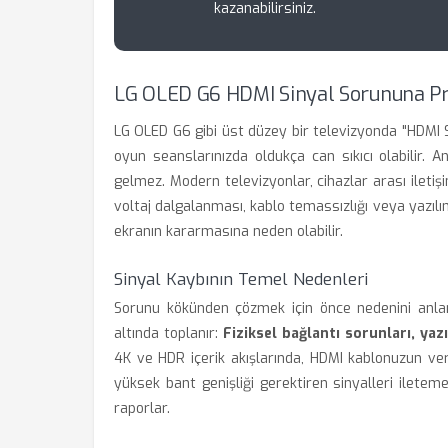
kazanabilirsiniz.
LG OLED G6 HDMI Sinyal Sorununa P
LG OLED G6 gibi üst düzey bir televizyonda "HDMI S
oyun seanslarınızda oldukça can sıkıcı olabilir.
gelmez. Modern televizyonlar, cihazlar arası ileti
voltaj dalgalanması, kablo temassızlığı veya yazılı
ekranın kararmasına neden olabilir.
Sinyal Kaybının Temel Nedenleri
Sorunu kökünden çözmek için önce nedenini anlama
altında toplanır:
Fiziksel bağlantı sorunları, ya
4K ve HDR içerik akışlarında, HDMI kablonuzun veri
yüksek bant genişliği gerektiren sinyalleri ilete
raporlar.