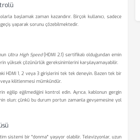
trolü
olarla başlamak zaman kazandırır. Birçok kullanıcı, sadece
a geçiş yaparak sorunu çözebilmektedir.
unun
Ultra High Speed
(HDMI 2.1) sertifikalı olduğundan emin
erin yüksek çözünürlük gereksinimlerini karşılayamayabilir.
 HDMI 1, 2 veya 3 girişlerini tek tek deneyin. Bazen tek bir
ı veya kilitlenmesi mümkündür.
in eğilip eğilmediğini kontrol edin. Ayrıca, kablonun gergin
min olun; çünkü bu durum portun zamanla gevşemesine yol
üsü
im sistemi bir "donma" yaşıyor olabilir. Televizyonlar, uzun