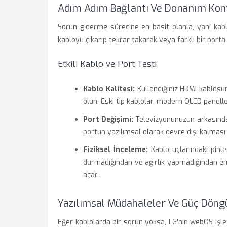
Adım Adım Bağlantı Ve Donanım Kon
Sorun giderme sürecine en basit olanla, yani kabl
kabloyu çıkarıp tekrar takarak veya farklı bir port
Etkili Kablo ve Port Testi
Kablo Kalitesi:
Kullandığınız HDMI kablos
olun. Eski tip kablolar, modern OLED panell
Port Değişimi:
Televizyonunuzun arkasındaki
portun yazılımsal olarak devre dışı kalmas
Fiziksel İnceleme:
Kablo uçlarındaki pinler
durmadığından ve ağırlık yapmadığından e
açar.
Yazılımsal Müdahaleler Ve Güç Döng
Eğer kablolarda bir sorun yoksa, LG'nin webOS işlet