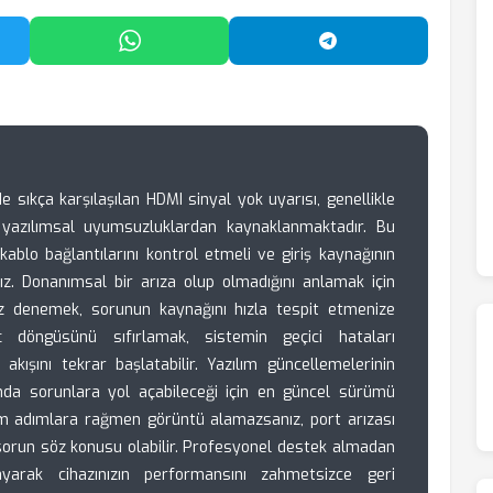
'da Paylaş
WhatsApp'ta Paylaş
Telegram'da Payl
sıkça karşılaşılan HDMI sinyal yok uyarısı, genellikle
 yazılımsal uyumsuzluklardan kaynaklanmaktadır. Bu
 kablo bağlantılarını kontrol etmeli ve giriş kaynağının
ız. Donanımsal bir arıza olup olmadığını anlamak için
az denemek, sorunun kaynağını hızla tespit etmenize
ç döngüsünü sıfırlamak, sistemin geçici hataları
kışını tekrar başlatabilir. Yazılım güncellemelerinin
nda sorunlara yol açabileceği için en güncel sürümü
tüm adımlara rağmen görüntü alamazsanız, port arızası
 sorun söz konusu olabilir. Profesyonel destek almadan
arak cihazınızın performansını zahmetsizce geri