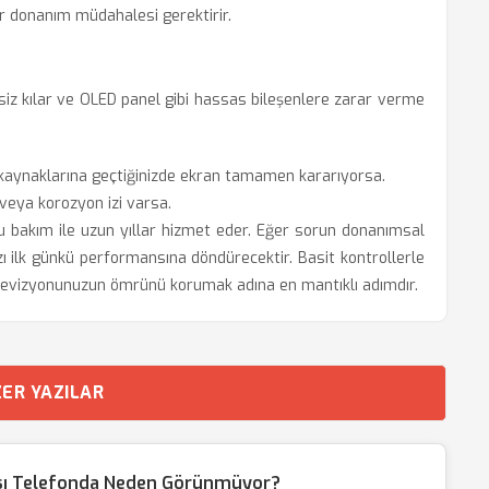
 donanım müdahalesi gerektirir.
ersiz kılar ve OLED panel gibi hassas bileşenlere zarar verme
kaynaklarına geçtiğinizde ekran tamamen kararıyorsa.
 veya korozyon izi varsa.
ru bakım ile uzun yıllar hizmet eder. Eğer sorun donanımsal
ınızı ilk günkü performansına döndürecektir. Basit kontrollerle
vizyonunuzun ömrünü korumak adına en mantıklı adımdır.
ER YAZILAR
sı Telefonda Neden Görünmüyor?