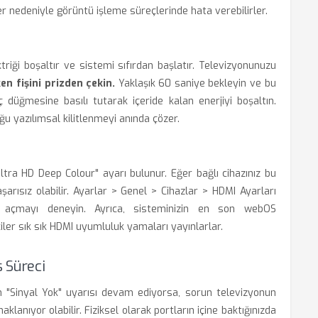
ler nedeniyle görüntü işleme süreçlerinde hata verebilirler.
riği boşaltır ve sistemi sıfırdan başlatır. Televizyonunuzu
n fişini prizden çekin.
Yaklaşık 60 saniye bekleyin ve bu
ç düğmesine basılı tutarak içeride kalan enerjiyi boşaltın.
oğu yazılımsal kilitlenmeyi anında çözer.
tra HD Deep Colour" ayarı bulunur. Eğer bağlı cihazınız bu
arısız olabilir. Ayarlar > Genel > Cihazlar > HDMI Ayarları
r açmayı deneyin. Ayrıca, sisteminizin en son webOS
ler sık sık HDMI uyumluluk yamaları yayınlarlar.
s Süreci
"Sinyal Yok" uyarısı devam ediyorsa, sorun televizyonun
lanıyor olabilir. Fiziksel olarak portların içine baktığınızda