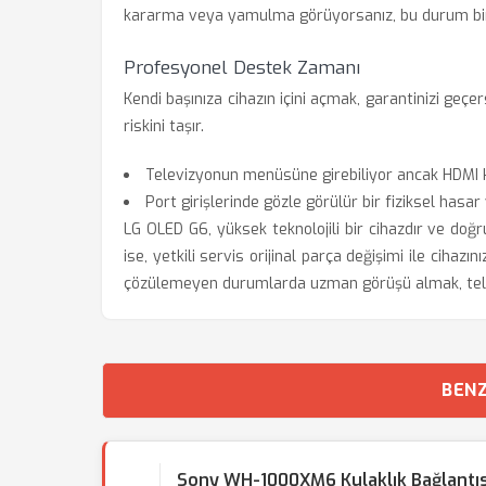
kararma veya yamulma görüyorsanız, bu durum bir
Profesyonel Destek Zamanı
Kendi başınıza cihazın içini açmak, garantinizi geç
riskini taşır.
Televizyonun menüsüne girebiliyor ancak HDMI 
Port girişlerinde gözle görülür bir fiziksel hasar
LG OLED G6, yüksek teknolojili bir cihazdır ve doğ
ise, yetkili servis orijinal parça değişimi ile cihaz
çözülemeyen durumlarda uzman görüşü almak, tele
BENZ
Sony WH-1000XM6 Kulaklık Bağlantı