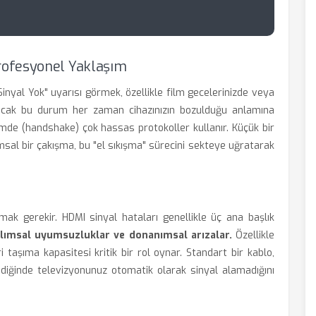
rofesyonel Yaklaşım
inyal Yok" uyarısı görmek, özellikle film gecelerinizde veya
 Ancak bu durum her zaman cihazınızın bozulduğu anlamına
şimde (handshake) çok hassas protokoller kullanır. Küçük bir
msal bir çakışma, bu "el sıkışma" sürecini sekteye uğratarak
k gerekir. HDMI sinyal hataları genellikle üç ana başlık
zılımsal uyumsuzluklar ve donanımsal arızalar.
Özellikle
 taşıma kapasitesi kritik bir rol oynar. Standart bir kablo,
mediğinde televizyonunuz otomatik olarak sinyal alamadığını