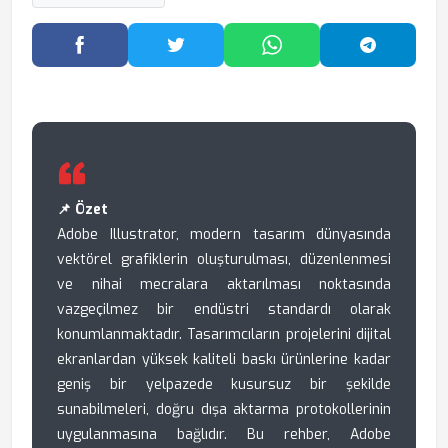
Facebook'ta Paylaş
Twitter'da Paylaş
WhatsApp'ta Paylaş
Telegram
📌 Özet
Adobe Illustrator, modern tasarım dünyasında
vektörel grafiklerin oluşturulması, düzenlenmesi
ve nihai mecralara aktarılması noktasında
vazgeçilmez bir endüstri standardı olarak
konumlanmaktadır. Tasarımcıların projelerini dijital
ekranlardan yüksek kaliteli baskı ürünlerine kadar
geniş bir yelpazede kusursuz bir şekilde
sunabilmeleri, doğru dışa aktarma protokollerinin
uygulanmasına bağlıdır. Bu rehber, Adobe