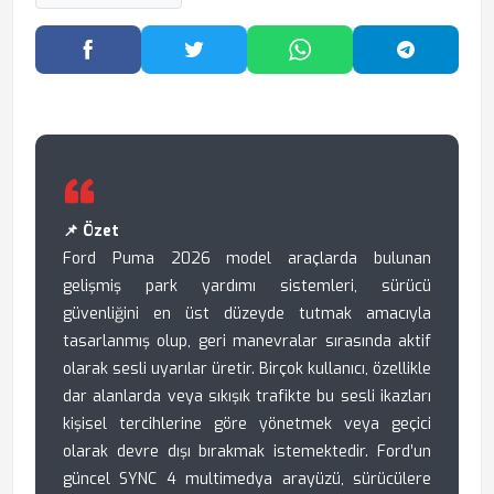
Facebook'ta Paylaş
Twitter'da Paylaş
WhatsApp'ta Paylaş
Telegram
📌 Özet
Ford Puma 2026 model araçlarda bulunan
gelişmiş park yardımı sistemleri, sürücü
güvenliğini en üst düzeyde tutmak amacıyla
tasarlanmış olup, geri manevralar sırasında aktif
olarak sesli uyarılar üretir. Birçok kullanıcı, özellikle
dar alanlarda veya sıkışık trafikte bu sesli ikazları
kişisel tercihlerine göre yönetmek veya geçici
olarak devre dışı bırakmak istemektedir. Ford’un
güncel SYNC 4 multimedya arayüzü, sürücülere