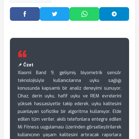
Facebook'ta Paylaş
Twitter'da Paylaş
WhatsApp'ta Paylaş
Telegram
📌 Özet
Xiaomi Band 9, gelişmiş biyometrik sensör
teknolojisiyle kullanıcılarına uyku sağlığı
konusunda kapsamlı bir analiz deneyimi sunuyor.
Cihaz, derin uyku, hafif uyku ve REM evrelerini
yüksek hassasiyetle takip ederek, uyku kalitesini
puanlayan sofistike bir algoritma kullanıyor. Elde
edilen tüm veriler, akıllı telefonlara entegre edilen
Mi Fitness uygulaması üzerinden görselleştirilerek
kullanıcının yaşam kalitesini artıracak raporlara