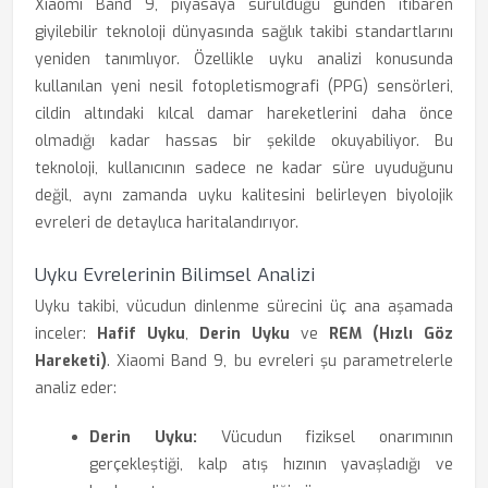
Xiaomi Band 9, piyasaya sürüldüğü günden itibaren
giyilebilir teknoloji dünyasında sağlık takibi standartlarını
yeniden tanımlıyor. Özellikle uyku analizi konusunda
kullanılan yeni nesil fotopletismografi (PPG) sensörleri,
cildin altındaki kılcal damar hareketlerini daha önce
olmadığı kadar hassas bir şekilde okuyabiliyor. Bu
teknoloji, kullanıcının sadece ne kadar süre uyuduğunu
değil, aynı zamanda uyku kalitesini belirleyen biyolojik
evreleri de detaylıca haritalandırıyor.
Uyku Evrelerinin Bilimsel Analizi
Uyku takibi, vücudun dinlenme sürecini üç ana aşamada
inceler:
Hafif Uyku
,
Derin Uyku
ve
REM (Hızlı Göz
Hareketi)
. Xiaomi Band 9, bu evreleri şu parametrelerle
analiz eder:
Derin Uyku:
Vücudun fiziksel onarımının
gerçekleştiği, kalp atış hızının yavaşladığı ve