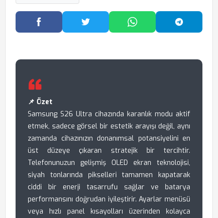
Facebook'ta Paylaş
Twitter'da Paylaş
WhatsApp'ta Paylaş
Telegram
📌 Özet
Samsung S26 Ultra cihazında karanlık modu aktif
etmek, sadece görsel bir estetik arayışı değil, aynı
zamanda cihazınızın donanımsal potansiyelini en
üst düzeye çıkaran stratejik bir tercihtir.
Telefonunuzun gelişmiş OLED ekran teknolojisi,
siyah tonlarında pikselleri tamamen kapatarak
ciddi bir enerji tasarrufu sağlar ve batarya
performansını doğrudan iyileştirir. Ayarlar menüsü
veya hızlı panel kısayolları üzerinden kolayca