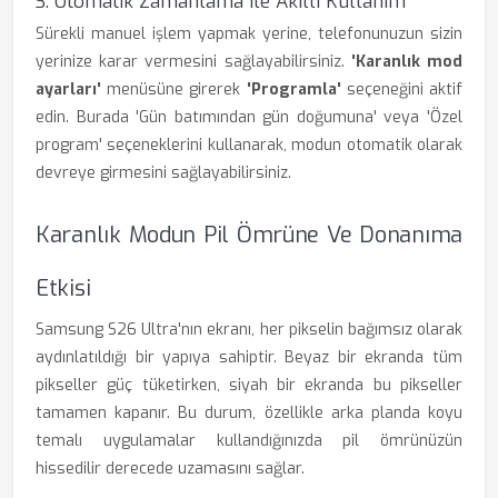
3. Otomatik Zamanlama ile Akıllı Kullanım
Sürekli manuel işlem yapmak yerine, telefonunuzun sizin
yerinize karar vermesini sağlayabilirsiniz.
'Karanlık mod
ayarları'
menüsüne girerek
'Programla'
seçeneğini aktif
edin. Burada 'Gün batımından gün doğumuna' veya 'Özel
program' seçeneklerini kullanarak, modun otomatik olarak
devreye girmesini sağlayabilirsiniz.
Karanlık Modun Pil Ömrüne Ve Donanıma
Etkisi
Samsung S26 Ultra'nın ekranı, her pikselin bağımsız olarak
aydınlatıldığı bir yapıya sahiptir. Beyaz bir ekranda tüm
pikseller güç tüketirken, siyah bir ekranda bu pikseller
tamamen kapanır. Bu durum, özellikle arka planda koyu
temalı uygulamalar kullandığınızda pil ömrünüzün
hissedilir derecede uzamasını sağlar.