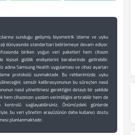
ılarına sunduğu gelişmiş biyometrik izleme ve uyku
knoloji dünyasında standartları belirlemeye devam ediyor.
fızasında biriken yoğun veri paketleri hem cihazın
kişisel gizlilik endişelerini beraberinde getirebilir.
z adına Samsung Health uygulaması ve cihaz ayarları
zleme protokolü sunmaktadır. Bu rehberimizde, uyku
ak silineceğini, sensör kalibrasyonunun bu süreçten nasıl
onunun nasıl yönetilmesi gerektiğini detaylı bir şekilde
k hem cihazınızın yazılım verimliliğini artırabilir hem de
am kontrolü sağlayabilirsiniz. Önümüzdeki günlerde
iyle, bu veri yönetim arayüzünün daha kullanıcı dostu
lmesi planlanmaktadır.