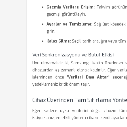
Geçmiş Verilere Erişim:
Takvim görünümü 
geçmişi görüntüleyin.
Ayarlar ve Temizleme:
Sağ üst köşedeki 
girin.
Kalıcı Silme:
Seçili tarih aralığını veya tüm
Veri Senkronizasyonu ve Bulut Etkisi
Unutulmamalıdır ki, Samsung Health üzerinden sil
cihazlardan eş zamanlı olarak kaldırılır. Eğer veri
işleminden önce
'Verileri Dışa Aktar'
seçeneği
yedeklemeniz kritik önem taşır.
Cihaz Üzerinden Tam Sıfırlama Yönt
Eğer sadece uyku verilerini değil, cihazın tü
istiyorsanız, en etkili yöntem cihazın kendi ayarla