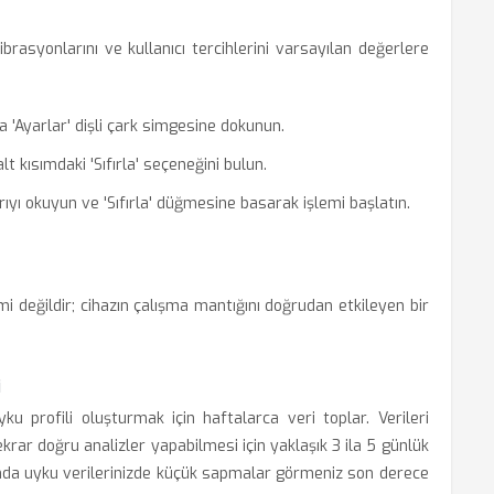
brasyonlarını ve kullanıcı tercihlerini varsayılan değerlere
'Ayarlar' dişli çark simgesine dokunun.
t kısımdaki 'Sıfırla' seçeneğini bulun.
rıyı okuyun ve 'Sıfırla' düğmesine basarak işlemi başlatın.
i değildir; cihazın çalışma mantığını doğrudan etkileyen bir
i
u profili oluşturmak için haftalarca veri toplar. Verileri
n tekrar doğru analizler yapabilmesi için yaklaşık 3 ila 5 günlük
fında uyku verilerinizde küçük sapmalar görmeniz son derece