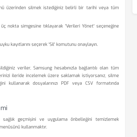
üzerinden silmek istediğiniz belirli bir tarihi veya tüm
üç nokta simgesine tıklayarak 'Verileri Yönet' seçeneğine
 uyku kayıtlarını seçerek 'Sil' komutunu onaylayın.
diğiniz veriler, Samsung hesabınızla bağlantılı olan tüm
lerinizi ileride incelemek üzere saklamak istiyorsanız, silme
ni kullanarak dosyalarınızı PDF veya CSV formatında
emi
m sağlık geçmişini ve uygulama önbelleğini temizlemek
r menüsünü kullanmaktır.