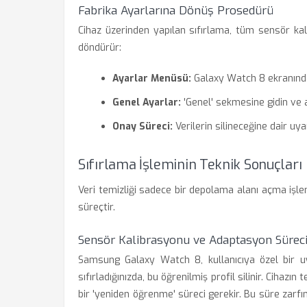
Fabrika Ayarlarına Dönüş Prosedürü
Cihaz üzerinden yapılan sıfırlama, tüm sensör kali
döndürür:
Ayarlar Menüsü:
Galaxy Watch 8 ekranında 
Genel Ayarlar:
'Genel' sekmesine gidin ve al
Onay Süreci:
Verilerin silineceğine dair uya
Sıfırlama İşleminin Teknik Sonuçları
Veri temizliği sadece bir depolama alanı açma işlem
süreçtir.
Sensör Kalibrasyonu ve Adaptasyon Sürec
Samsung Galaxy Watch 8, kullanıcıya özel bir uyk
sıfırladığınızda, bu öğrenilmiş profil silinir. Cihazı
bir 'yeniden öğrenme' süreci gerekir. Bu süre zar