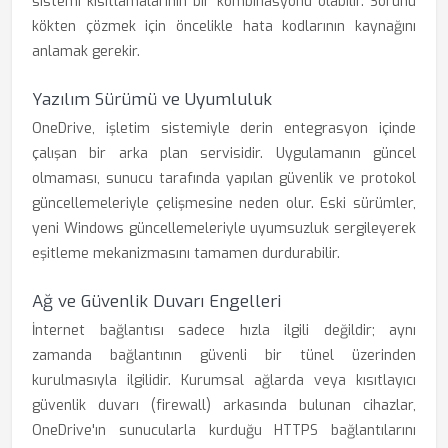
sistemi kısıtlamalarının bir kombinasyonu olabilir. Sorunu
kökten çözmek için öncelikle hata kodlarının kaynağını
anlamak gerekir.
Yazılım Sürümü ve Uyumluluk
OneDrive, işletim sistemiyle derin entegrasyon içinde
çalışan bir arka plan servisidir. Uygulamanın güncel
olmaması, sunucu tarafında yapılan güvenlik ve protokol
güncellemeleriyle çelişmesine neden olur. Eski sürümler,
yeni Windows güncellemeleriyle uyumsuzluk sergileyerek
eşitleme mekanizmasını tamamen durdurabilir.
Ağ ve Güvenlik Duvarı Engelleri
İnternet bağlantısı sadece hızla ilgili değildir; aynı
zamanda bağlantının güvenli bir tünel üzerinden
kurulmasıyla ilgilidir. Kurumsal ağlarda veya kısıtlayıcı
güvenlik duvarı (firewall) arkasında bulunan cihazlar,
OneDrive'ın sunucularla kurduğu HTTPS bağlantılarını