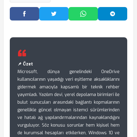
Facebook'ta Paylaş
Twitter'da Paylaş
WhatsApp'ta Paylaş
Telegram
📌 Özet
Microsoft, dünya genelindeki OneDrive
kullanıcılarının yaşadığı veri eşitleme aksaklıklarını
gidermek amacıyla kapsamlı bir teknik rehber
yayımladı. Yazılım devi, yerel depolama birimleri ile
bulut sunucuları arasındaki bağlantı kopmalarının
genellikle güncel olmayan istemci sürümlerinden
ve hatalı ağ yapılandırmalarından kaynaklandığını
vurguluyor. Söz konusu sorunlar hem kişisel hem
de kurumsal hesapları etkilerken, Windows 10 ve