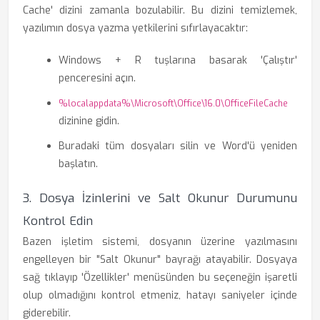
Cache' dizini zamanla bozulabilir. Bu dizini temizlemek,
yazılımın dosya yazma yetkilerini sıfırlayacaktır:
Windows + R tuşlarına basarak 'Çalıştır'
penceresini açın.
%localappdata%\Microsoft\Office\16.0\OfficeFileCache
dizinine gidin.
Buradaki tüm dosyaları silin ve Word'ü yeniden
başlatın.
3. Dosya İzinlerini ve Salt Okunur Durumunu
Kontrol Edin
Bazen işletim sistemi, dosyanın üzerine yazılmasını
engelleyen bir "Salt Okunur" bayrağı atayabilir. Dosyaya
sağ tıklayıp 'Özellikler' menüsünden bu seçeneğin işaretli
olup olmadığını kontrol etmeniz, hatayı saniyeler içinde
giderebilir.