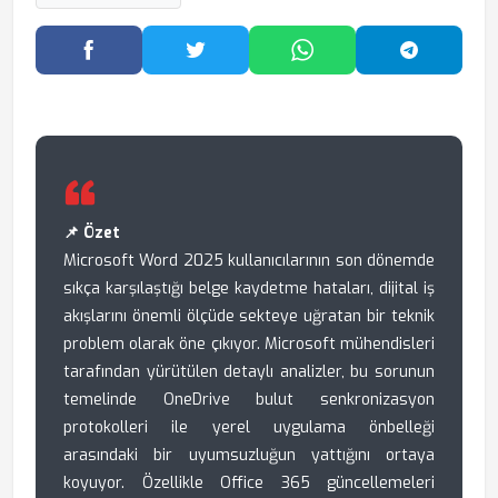
Facebook'ta Paylaş
Twitter'da Paylaş
WhatsApp'ta Paylaş
Telegram
📌 Özet
Microsoft Word 2025 kullanıcılarının son dönemde
sıkça karşılaştığı belge kaydetme hataları, dijital iş
akışlarını önemli ölçüde sekteye uğratan bir teknik
problem olarak öne çıkıyor. Microsoft mühendisleri
tarafından yürütülen detaylı analizler, bu sorunun
temelinde OneDrive bulut senkronizasyon
protokolleri ile yerel uygulama önbelleği
arasındaki bir uyumsuzluğun yattığını ortaya
koyuyor. Özellikle Office 365 güncellemeleri