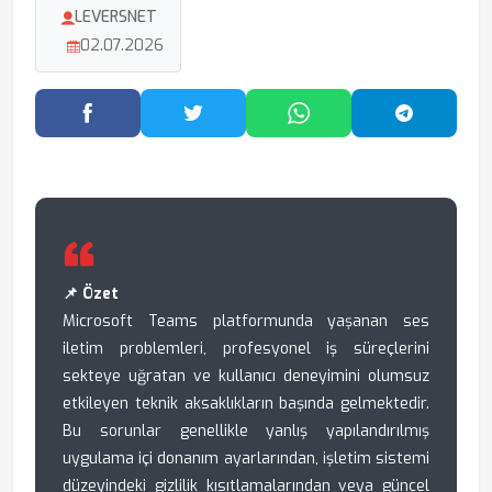
LEVERSNET
02.07.2026
Facebook'ta Paylaş
Twitter'da Paylaş
WhatsApp'ta Paylaş
Telegram
📌 Özet
Microsoft Teams platformunda yaşanan ses
iletim problemleri, profesyonel iş süreçlerini
sekteye uğratan ve kullanıcı deneyimini olumsuz
etkileyen teknik aksaklıkların başında gelmektedir.
Bu sorunlar genellikle yanlış yapılandırılmış
uygulama içi donanım ayarlarından, işletim sistemi
düzeyindeki gizlilik kısıtlamalarından veya güncel