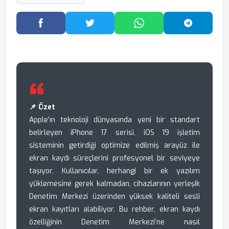
Facebook'ta Paylaş
Twitter'da Paylaş
WhatsApp'ta Paylaş
Telegram
📌 Özet
Apple’ın teknoloji dünyasında yeni bir standart
belirleyen iPhone 17 serisi, iOS 19 işletim
sisteminin getirdiği optimize edilmiş arayüz ile
ekran kaydı süreçlerini profesyonel bir seviyeye
taşıyor. Kullanıcılar, herhangi bir ek yazılım
yüklemesine gerek kalmadan, cihazlarının yerleşik
Denetim Merkezi üzerinden yüksek kaliteli sesli
ekran kayıtları alabiliyor. Bu rehber, ekran kaydı
özelliğinin Denetim Merkezi’ne nasıl