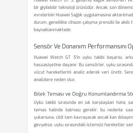
Huawei Watch GT 5, gelişmiş sağlık sensörleri ve 
bir giyilebilir teknoloji ürünüdür. Ancak, son döne
evrelerinin Huawei Sağlık uygulamasına aktarılmad
durum, genellikle cihazın çalışma prensibi ile akıll
kaynaklanmaktadır.
Sensör Ve Donanım Performansını O
Huawei Watch GT 5'in uyku takibi başarısı, ark
hassasiyetine dayanır. Bu sensörler, uyku sırasında
vücut hareketlerini analiz ederek veri üretir. Se
analizlere neden olur.
Bilek Teması ve Doğru Konumlandırma Stra
Uyku takibi sırasında en sık karşılaşılan hata, sa
temas halinde kalması gerekir; bu nedenle saat, 
yukarısına, cildi tam kavrayacak ancak kan dolaşım
gevşekse, uyku sırasındaki istemsiz hareketler sensö