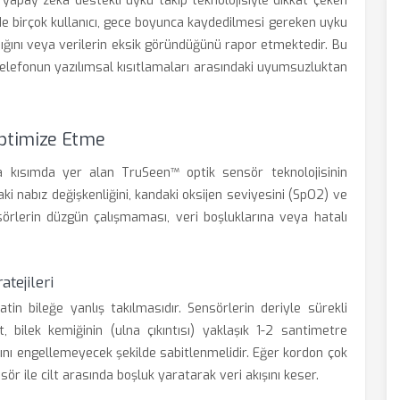
yapay zeka destekli uyku takip teknolojisiyle dikkat çeken
mde birçok kullanıcı, gece boyunca kaydedilmesi gereken uyku
ığını veya verilerin eksik göründüğünü rapor etmektedir. Bu
ı telefonun yazılımsal kısıtlamaları arasındaki uyumsuzluktan
ptimize Etme
a kısımda yer alan TruSeen™ optik sensör teknolojisinin
ki nabız değişkenliğini, kandaki oksijen seviyesini (SpO2) ve
nsörlerin düzgün çalışmaması, veri boşluklarına veya hatalı
tejileri
atin bileğe yanlış takılmasıdır. Sensörlerin deriyle sürekli
bilek kemiğinin (ulna çıkıntısı) yaklaşık 1-2 santimetre
ını engellemeyecek şekilde sabitlenmelidir. Eğer kordon çok
r ile cilt arasında boşluk yaratarak veri akışını keser.