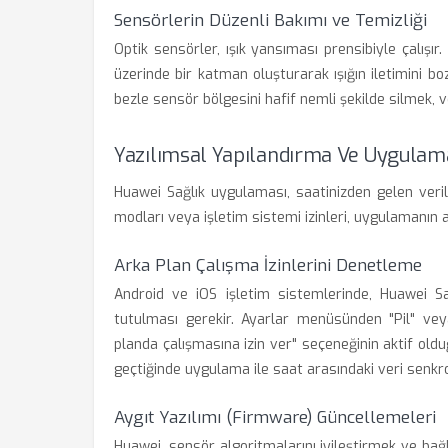
Sensörlerin Düzenli Bakımı ve Temizliği
Optik sensörler, ışık yansıması prensibiyle çalışır.
üzerinde bir katman oluşturarak ışığın iletimini 
bezle sensör bölgesini hafif nemli şekilde silmek, v
Yazılımsal Yapılandırma Ve Uygulama
Huawei Sağlık uygulaması, saatinizden gelen veri
modları veya işletim sistemi izinleri, uygulamanın a
Arka Plan Çalışma İzinlerini Denetleme
Android ve iOS işletim sistemlerinde, Huawei Sa
tutulması gerekir. Ayarlar menüsünden "Pil" vey
planda çalışmasına izin ver" seçeneğinin aktif ol
geçtiğinde uygulama ile saat arasındaki veri senkr
Aygıt Yazılımı (Firmware) Güncellemeleri
Huawei, sensör algoritmalarını iyileştirmek ve bağl