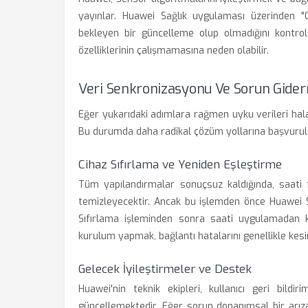
yayınlar. Huawei Sağlık uygulaması üzerinden "
bekleyen bir güncelleme olup olmadığını kontrol
özelliklerinin çalışmamasına neden olabilir.
Veri Senkronizasyonu Ve Sorun Gide
Eğer yukarıdaki adımlara rağmen uyku verileri hala
Bu durumda daha radikal çözüm yollarına başvurulab
Cihaz Sıfırlama ve Yeniden Eşleştirme
Tüm yapılandırmalar sonuçsuz kaldığında, saati f
temizleyecektir. Ancak bu işlemden önce Huawei Sa
Sıfırlama işleminden sonra saati uygulamadan k
kurulum yapmak, bağlantı hatalarını genellikle kesi
Gelecek İyileştirmeler ve Destek
Huawei'nin teknik ekipleri, kullanıcı geri bildir
güncellemektedir. Eğer sorun donanımsal bir arız