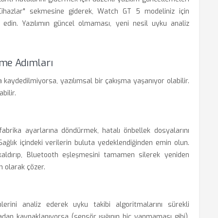
Cihazlar" sekmesine giderek, Watch GT 5 modeliniz için
 edin. Yazılımın güncel olmaması, yeni nesil uyku analiz
rme Adımları
 kaydedilmiyorsa, yazılımsal bir çakışma yaşanıyor olabilir.
ilir.
abrika ayarlarına döndürmek, hatalı önbellek dosyalarını
ğlık içindeki verilerin buluta yedeklendiğinden emin olun.
aldırıp, Bluetooth eşleşmesini tamamen silerek yeniden
n olarak çözer.
imlerini analiz ederek uyku takibi algoritmalarını sürekli
adan kaynaklanıyorsa (sensör ışığının hiç yanmaması gibi),