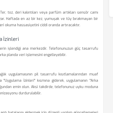
 Ter, toz, deri kalıntıları veya parfüm artıkları sensör camı
bozar. Haftada en az bir kez, yumuşak ve tüy bırakmayan bir
eri okuma hassasiyetini ciddi oranda artıracaktır.
 İzinleri
lerin işlendiği ana merkezdir. Telefonunuzun güç tasarrufu
rka planda veri işlemesini engelleyebilir.
ğlık uygulamasının pil tasarrufu kısıtlamalarından muaf
a "Uygulama İzinleri" kısmına giderek, uygulamanın "Arka
duğundan emin olun. Aksi takdirde, telefonunuz uyku moduna
onizasyonu durdurulabilir.
antı hatalarını gidermek için düzenli yazılım güncellemeleri