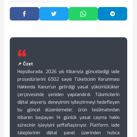
Facebook'ta Paylaş
Twitter'da Paylaş
WhatsApp'ta Paylaş
Telegram
📌 Özet
Hepsiburada, 2026 yılı itibarıyla güncellediği iade
prosedürlerini 6502 sayılı Tüketicinin Korunması
Hakkında Kanun'un getirdiği yasal yükümlülükler
çerçevesinde yeniden yapılandırdı. Tüketicilerin
dijital alışveriş deneyimini iyileştirmeyi hedefleyen
bu güncel düzenlemeler, ürün teslimatından
itibaren başlayan 14 günlük yasal cayma hakkı
sürecinin işleyişini şeffaflaştırıyor. Platform, iade
taleplerinin dijital panel üzerinden hızlıca