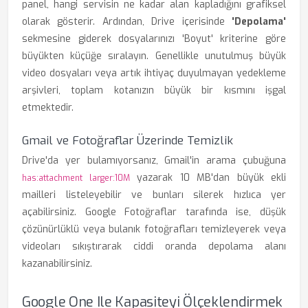
panel, hangi servisin ne kadar alan kapladığını grafiksel
olarak gösterir. Ardından, Drive içerisinde
'Depolama'
sekmesine giderek dosyalarınızı 'Boyut' kriterine göre
büyükten küçüğe sıralayın. Genellikle unutulmuş büyük
video dosyaları veya artık ihtiyaç duyulmayan yedekleme
arşivleri, toplam kotanızın büyük bir kısmını işgal
etmektedir.
Gmail ve Fotoğraflar Üzerinde Temizlik
Drive'da yer bulamıyorsanız, Gmail'in arama çubuğuna
yazarak 10 MB'dan büyük ekli
has:attachment larger:10M
mailleri listeleyebilir ve bunları silerek hızlıca yer
açabilirsiniz. Google Fotoğraflar tarafında ise, düşük
çözünürlüklü veya bulanık fotoğrafları temizleyerek veya
videoları sıkıştırarak ciddi oranda depolama alanı
kazanabilirsiniz.
Google One Ile Kapasiteyi Ölçeklendirmek