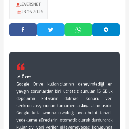
LEVERSNET
23.06.2026
Facebook'ta Paylaş
Twitter'da Paylaş
WhatsApp'ta Paylaş
Telegram
📌 Özet
Google Drive kullanıcılarının deneyimlediği en
yaygın sorunlardan biri, ücretsiz sunulan 15 GB’lık
depolama kotasının dolması sonucu veri
senkronizasyonunun tamamen askıya alınmasıdır.
Google, kota sınırına ulaşıldığı anda bulut tabanlı
yedekleme süreçlerini otomatik olarak durdurarak
kullanıcıyı yeni veriler ekleyemeyeceği konusunda