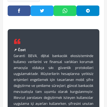
Facebook'ta Paylaş
Twitter'da Paylaş
WhatsApp'ta Paylaş
Telegram
📌 Özet
Garanti BBVA, dijital bankacılık ekosisteminde
kullanıcı verilerini ve finansal varlıkları korumak
amacıyla oldukça sıkı güvenlik protokolleri
uygulamaktadır. Müşterilerin hesaplarına yetkisiz
erişimleri engellemek için tasarlanan mobil şifre
değiştirme ve yenileme süreçleri, güncel bankacılık
mevzuatıyla tam uyumlu olarak kurgulanmıştır.
Mevcut parolasını değiştirmek isteyen kullanıcılar
uygulama içi ayarları kullanırken, şifresini unutan