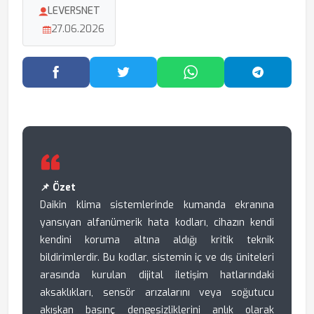
LEVERSNET
27.06.2026
Facebook'ta Paylaş
Twitter'da Paylaş
WhatsApp'ta Paylaş
Telegram
📌 Özet
Daikin klima sistemlerinde kumanda ekranına
yansıyan alfanümerik hata kodları, cihazın kendi
kendini koruma altına aldığı kritik teknik
bildirimlerdir. Bu kodlar, sistemin iç ve dış üniteleri
arasında kurulan dijital iletişim hatlarındaki
aksaklıkları, sensör arızalarını veya soğutucu
akışkan basınç dengesizliklerini anlık olarak