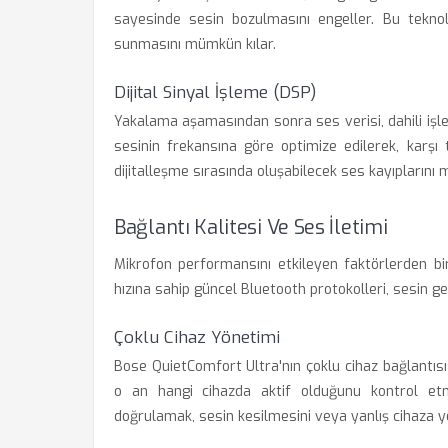
sayesinde sesin bozulmasını engeller. Bu teknolo
sunmasını mümkün kılar.
Dijital Sinyal İşleme (DSP)
Yakalama aşamasından sonra ses verisi, dahili işlemc
sesinin frekansına göre optimize edilerek, karşı t
dijitalleşme sırasında oluşabilecek ses kayıplarını 
Bağlantı Kalitesi Ve Ses İletimi
Mikrofon performansını etkileyen faktörlerden biri
hızına sahip güncel Bluetooth protokolleri, sesin gec
Çoklu Cihaz Yönetimi
Bose QuietComfort Ultra'nın çoklu cihaz bağlantısı öz
o an hangi cihazda aktif olduğunu kontrol et
doğrulamak, sesin kesilmesini veya yanlış cihaza y