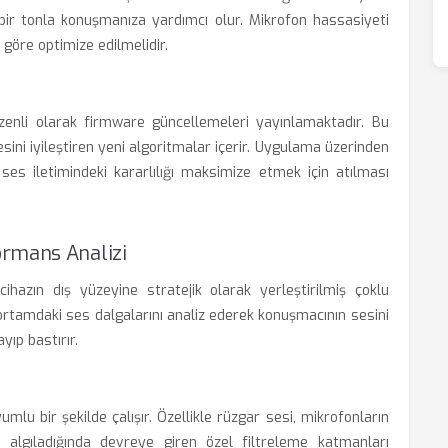
bir tonla konuşmanıza yardımcı olur. Mikrofon hassasiyeti
göre optimize edilmelidir.
enli olarak firmware güncellemeleri yayınlamaktadır. Bu
ini iyileştiren yeni algoritmalar içerir. Uygulama üzerinden
ses iletimindeki kararlılığı maksimize etmek için atılması
ormans Analizi
ihazın dış yüzeyine stratejik olarak yerleştirilmiş çoklu
 ortamdaki ses dalgalarını analiz ederek konuşmacının sesini
yıp bastırır.
mlu bir şekilde çalışır. Özellikle rüzgar sesi, mikrofonların
algıladığında devreye giren özel filtreleme katmanları