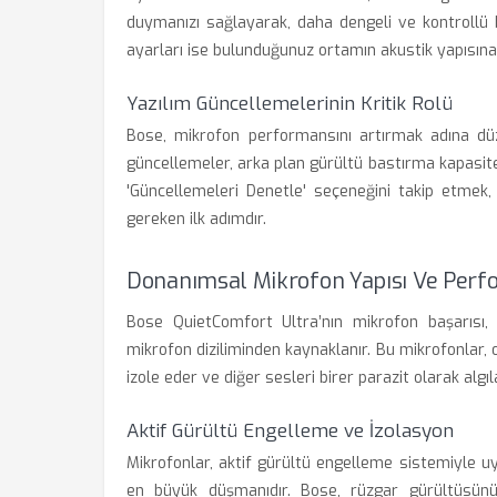
duymanızı sağlayarak, daha dengeli ve kontrollü 
ayarları ise bulunduğunuz ortamın akustik yapısına 
Yazılım Güncellemelerinin Kritik Rolü
Bose, mikrofon performansını artırmak adına düz
güncellemeler, arka plan gürültü bastırma kapasites
'Güncellemeleri Denetle' seçeneğini takip etmek, 
gereken ilk adımdır.
Donanımsal Mikrofon Yapısı Ve Perf
Bose QuietComfort Ultra’nın mikrofon başarısı, c
mikrofon diziliminden kaynaklanır. Bu mikrofonlar,
izole eder ve diğer sesleri birer parazit olarak algıla
Aktif Gürültü Engelleme ve İzolasyon
Mikrofonlar, aktif gürültü engelleme sistemiyle uyu
en büyük düşmanıdır. Bose, rüzgar gürültüsünü 