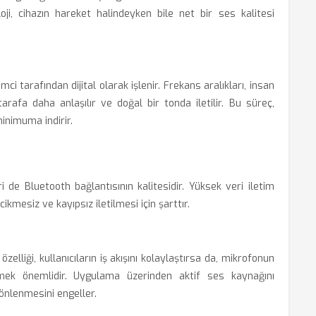
ji, cihazın hareket halindeyken bile net bir ses kalitesi
i tarafından dijital olarak işlenir. Frekans aralıkları, insan
arafa daha anlaşılır ve doğal bir tonda iletilir. Bu süreç,
minimuma indirir.
 de Bluetooth bağlantısının kalitesidir. Yüksek veri iletim
ikmesiz ve kayıpsız iletilmesi için şarttır.
elliği, kullanıcıların iş akışını kolaylaştırsa da, mikrofonun
mek önemlidir. Uygulama üzerinden aktif ses kaynağını
önlenmesini engeller.