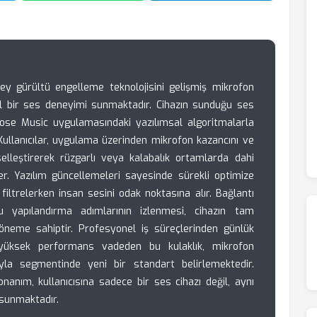
y gürültü engelleme teknolojisini gelişmiş mikrofon
nel bir ses deneyimi sunmaktadır. Cihazın sunduğu ses
Bose Music uygulamasındaki yazılımsal algoritmalarla
 Kullanıcılar, uygulama üzerinden mikrofon kazancını ve
selleştirerek rüzgarlı veya kalabalık ortamlarda dahi
irler. Yazılım güncellemeleri sayesinde sürekli optimize
filtrelerken insan sesini odak noktasına alır. Bağlantı
ru yapılandırma adımlarının izlenmesi, cihazın tam
k öneme sahiptir. Profesyonel iş süreçlerinden günlük
üksek performans vadeden bu kulaklık, mikrofon
ımıyla segmentinde yeni bir standart belirlemektedir.
anım, kullanıcısına sadece bir ses cihazı değil, aynı
 sunmaktadır.