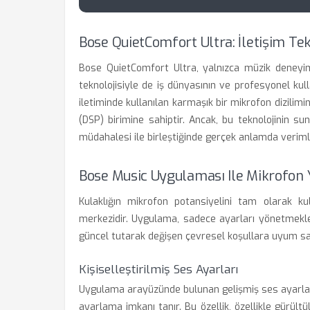
Bose QuietComfort Ultra: İletişim Tek
Bose QuietComfort Ultra, yalnızca müzik deneyim
teknolojisiyle de iş dünyasının ve profesyonel kulla
iletiminde kullanılan karmaşık bir mikrofon dizilimi
(DSP) birimine sahiptir. Ancak, bu teknolojinin 
müdahalesi ile birleştiğinde gerçek anlamda verimli 
Bose Music Uygulaması Ile Mikrofon 
Kulaklığın mikrofon potansiyelini tam olarak 
merkezidir. Uygulama, sadece ayarları yönetmekle
güncel tutarak değişen çevresel koşullara uyum sa
Kişiselleştirilmiş Ses Ayarları
Uygulama arayüzünde bulunan gelişmiş ses ayarları,
ayarlama imkanı tanır. Bu özellik, özellikle gürül