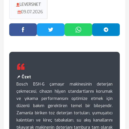
LEVERSNET
09.07.2026
Facebook'ta Paylaş
Twitter'da Paylaş
WhatsApp'ta Paylaş
Telegram
📌 Özet
Bosch BSH-6 çamaşır makinesinin deterjan
çekmecesi, cihazın hijyen standartlarını korumak
ve yıkama performansını optimize etmek için
düzenli bakım gerektiren temel bir bileşendir.
Zamanla biriken toz deterjan tortuları, yumuşatıcı
kalıntıları ve kireç tabakaları, su akış kanallarını
tıkayarak makinenin deterjanı tambura tam olarak