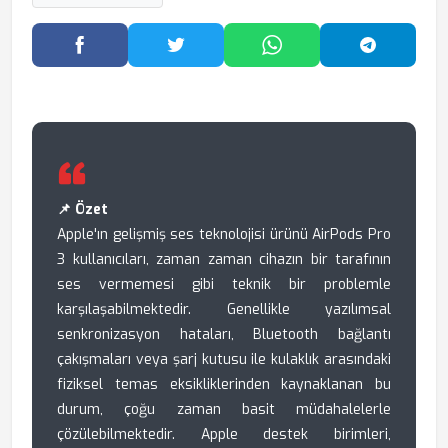
Facebook'ta Paylaş
Twitter'da Paylaş
WhatsApp'ta Paylaş
Telegram
📌 Özet
Apple'ın gelişmiş ses teknolojisi ürünü AirPods Pro
3 kullanıcıları, zaman zaman cihazın bir tarafının
ses vermemesi gibi teknik bir problemle
karşılaşabilmektedir. Genellikle yazılımsal
senkronizasyon hataları, Bluetooth bağlantı
çakışmaları veya şarj kutusu ile kulaklık arasındaki
fiziksel temas eksikliklerinden kaynaklanan bu
durum, çoğu zaman basit müdahalelerle
çözülebilmektedir. Apple destek birimleri,