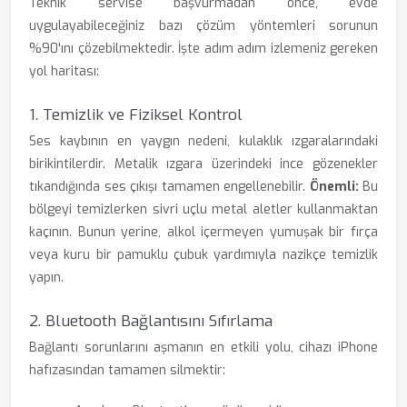
Teknik servise başvurmadan önce, evde
uygulayabileceğiniz bazı çözüm yöntemleri sorunun
%90'ını çözebilmektedir. İşte adım adım izlemeniz gereken
yol haritası:
1. Temizlik ve Fiziksel Kontrol
Ses kaybının en yaygın nedeni, kulaklık ızgaralarındaki
birikintilerdir. Metalik ızgara üzerindeki ince gözenekler
tıkandığında ses çıkışı tamamen engellenebilir.
Önemli:
Bu
bölgeyi temizlerken sivri uçlu metal aletler kullanmaktan
kaçının. Bunun yerine, alkol içermeyen yumuşak bir fırça
veya kuru bir pamuklu çubuk yardımıyla nazikçe temizlik
yapın.
2. Bluetooth Bağlantısını Sıfırlama
Bağlantı sorunlarını aşmanın en etkili yolu, cihazı iPhone
hafızasından tamamen silmektir: