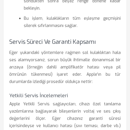
söndükten sonra beyaz renge dönene kadar
bekleyin.
Bu işlem, kulaklıkların tüm eşleşme geçmişini
silerek sıfırlanmasını sağlar.
Servis Süreci Ve Garanti Kapsamı
Eğer yukarıdaki yöntemlere rağmen sol kulaklıktan hala
ses alamıyorsanız, sorun büyük ihtimalle donanımsal bir
arızaya (örneğin dahili amplifikatör hatası veya pil
ömrünün tükenmesi) işaret eder. Apple'ın bu tür
durumlarda izlediği prosedür oldukça nettir:
Yetkili Servis İncelemeleri
Apple Yetkili Servis sağlayıcıları, cihazı özel tanılama
yazılımlarına bağlayarak bileşenlerin voltaj ve ses çıkış
değerlerini ölçer. Eğer cihazınız garanti süresi
içerisindeyse ve kullanıcı hatası (sıvı teması, darbe vb.)