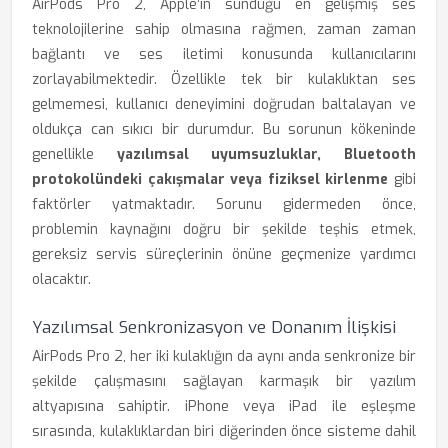
AirPods Pro 2, Apple’ın sunduğu en gelişmiş ses
teknolojilerine sahip olmasına rağmen, zaman zaman
bağlantı ve ses iletimi konusunda kullanıcılarını
zorlayabilmektedir. Özellikle tek bir kulaklıktan ses
gelmemesi, kullanıcı deneyimini doğrudan baltalayan ve
oldukça can sıkıcı bir durumdur. Bu sorunun kökeninde
genellikle
yazılımsal uyumsuzluklar, Bluetooth
protokolündeki çakışmalar veya fiziksel kirlenme
gibi
faktörler yatmaktadır. Sorunu gidermeden önce,
problemin kaynağını doğru bir şekilde teşhis etmek,
gereksiz servis süreçlerinin önüne geçmenize yardımcı
olacaktır.
Yazılımsal Senkronizasyon ve Donanım İlişkisi
AirPods Pro 2, her iki kulaklığın da aynı anda senkronize bir
şekilde çalışmasını sağlayan karmaşık bir yazılım
altyapısına sahiptir. iPhone veya iPad ile eşleşme
sırasında, kulaklıklardan biri diğerinden önce sisteme dahil