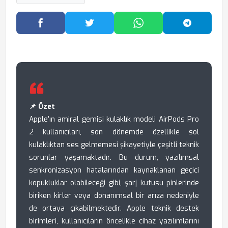
Facebook'ta Paylaş
Twitter'da Paylaş
WhatsApp'ta Paylaş
Telegram
📌 Özet
Apple’ın amiral gemisi kulaklık modeli AirPods Pro
2 kullanıcıları, son dönemde özellikle sol
kulaklıktan ses gelmemesi şikayetiyle çeşitli teknik
sorunlar yaşamaktadır. Bu durum, yazılımsal
senkronizasyon hatalarından kaynaklanan geçici
kopukluklar olabileceği gibi, şarj kutusu pinlerinde
biriken kirler veya donanımsal bir arıza nedeniyle
de ortaya çıkabilmektedir. Apple teknik destek
birimleri, kullanıcıların öncelikle cihaz yazılımlarını