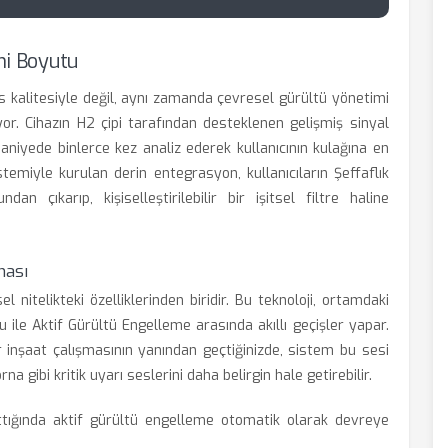
ni Boyutu
 kalitesiyle değil, aynı zamanda çevresel gürültü yönetimi
yor. Cihazın H2 çipi tarafından desteklenen gelişmiş sinyal
aniyede binlerce kez analiz ederek kullanıcının kulağına en
stemiyle kurulan derin entegrasyon, kullanıcıların Şeffaflık
çıkarıp, kişiselleştirilebilir bir işitsel filtre haline
ması
 nitelikteki özelliklerinden biridir. Bu teknoloji, ortamdaki
u ile Aktif Gürültü Engelleme arasında akıllı geçişler yapar.
 inşaat çalışmasının yanından geçtiğinizde, sistem bu sesi
a gibi kritik uyarı seslerini daha belirgin hale getirebilir.
ttığında aktif gürültü engelleme otomatik olarak devreye