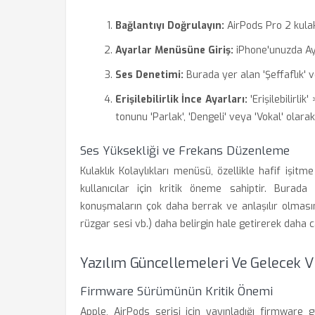
Bağlantıyı Doğrulayın:
AirPods Pro 2 kulak
Ayarlar Menüsüne Giriş:
iPhone'unuzda Aya
Ses Denetimi:
Burada yer alan 'Şeffaflık' v
Erişilebilirlik İnce Ayarları:
'Erişilebilirli
tonunu 'Parlak', 'Dengeli' veya 'Vokal' olara
Ses Yüksekliği ve Frekans Düzenleme
Kulaklık Kolaylıkları menüsü, özellikle hafif işi
kullanıcılar için kritik öneme sahiptir. Burada
konuşmaların çok daha berrak ve anlaşılır olmasını
rüzgar sesi vb.) daha belirgin hale getirerek daha 
Yazılım Güncellemeleri Ve Gelecek V
Firmware Sürümünün Kritik Önemi
Apple, AirPods serisi için yayınladığı firmware