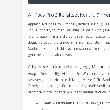
AirPods Pro 2 Ile İşitsel Kontrolün Ye
Apple'ın AirPods Pro 2 modeli, sadece sunduğu ses
konusundaki yazılımsal derinliğiyle de dikkat çeki
işleme algoritmaları, dış dünyadan gelen sesleri s
doğal ve güvenli biçimde aktarıyor. iOS işletim si
Modu'nu standart bir açma/kapama fonksiyonundan 
getirmesine olanak tanıyor.
Adaptif Ses Teknolojisinin İşleyiş Mekaniz
Adaptif Ses özelliği, AirPods Pro 2'nin en devrimsel
ses seviyesini anlık olarak izleyerek Şeffaflık Mod
Örneğin, sokakta yürürken aniden yüksek sesli bir
otomatik olarak bastırırken, insan seslerini veya korn
Dinamik Filtreleme:
Gürültü seviyesi ar
girer.