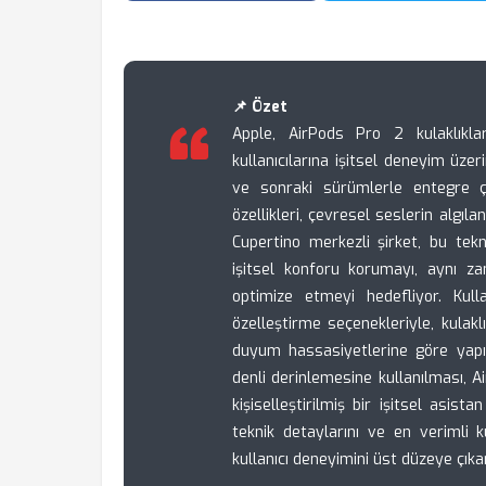
📌 Özet
Apple, AirPods Pro 2 kulaklıklar
kullanıcılarına işitsel deneyim üzer
ve sonraki sürümlerle entegre ça
özellikleri, çevresel seslerin algıla
Cupertino merkezli şirket, bu tek
işitsel konforu korumayı, aynı 
optimize etmeyi hedefliyor. Kulla
özelleştirme seçenekleriyle, kulakl
duyum hassasiyetlerine göre yapıl
denli derinlemesine kullanılması, A
kişiselleştirilmiş bir işitsel asis
teknik detaylarını ve en verimli 
kullanıcı deneyimini üst düzeye çık