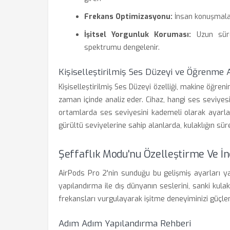
Frekans Optimizasyonu:
İnsan konuşmaları
İşitsel Yorgunluk Koruması:
Uzun süre
spektrumu dengelenir.
Kişiselleştirilmiş Ses Düzeyi ve Öğrenme 
Kişiselleştirilmiş Ses Düzeyi özelliği, makine öğreni
zaman içinde analiz eder. Cihaz, hangi ses seviyesi
ortamlarda ses seviyesini kademeli olarak ayarlar
gürültü seviyelerine sahip alanlarda, kulaklığın sür
Şeffaflık Modu'nu Özelleştirme Ve İn
AirPods Pro 2'nin sunduğu bu gelişmiş ayarları ya
yapılandırma ile dış dünyanın seslerini, sanki kulaklı
frekansları vurgulayarak işitme deneyiminizi güçlend
Adım Adım Yapılandırma Rehberi