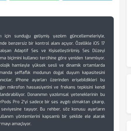
ı için sunduğu gelişmiş yazılım güncellemeleriyle,
inde benzersiz bir kontrol alanı açıyor. Özellikle iOS 17
lışan Adaptif Ses ve Kişiselleştirilmiş Ses Düzeyi
nma biçimini kullanıcı tercihine göre yeniden tanımlıyor.
nolojik hamleyle yüksek sesli ve dinamik ortamlarda
zamanda şeffaflık modunun doğal duyum kapasitesini
nıcılar, iPhone ayarları üzerinden erişebildikleri bu
ığın mikrofon hassasiyetini ve frekans tepkisini kendi
andırabiliyor. Donanımın yazılımsal yeteneklerinin bu
irPods Pro 2'yi sadece bir ses aygıtı olmaktan çıkarıp,
tan seviyesine taşıyor. Bu rehber, söz konusu ayarların
kullanım yöntemlerini kapsamlı bir şekilde ele alarak
armayı amaçlıyor.