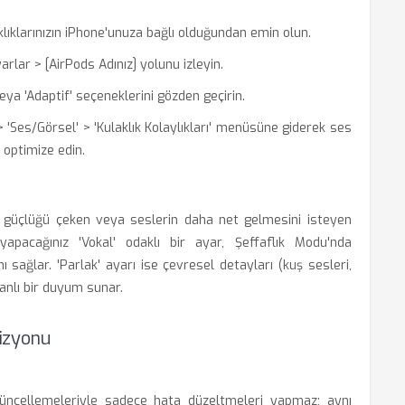
lıklarınızın iPhone'unuza bağlı olduğundan emin olun.
rlar > [AirPods Adınız] yolunu izleyin.
eya 'Adaptif' seçeneklerini gözden geçirin.
k' > 'Ses/Görsel' > 'Kulaklık Kolaylıkları' menüsüne giderek ses
k optimize edin.
tme güçlüğü çeken veya seslerin daha net gelmesini isteyen
 yapacağınız 'Vokal' odaklı bir ayar, Şeffaflık Modu'nda
 sağlar. 'Parlak' ayarı ise çevresel detayları (kuş sesleri,
canlı bir duyum sunar.
izyonu
 güncellemeleriyle sadece hata düzeltmeleri yapmaz; aynı