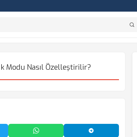
ık Modu Nasıl Özelleştirilir?
'da Paylaş
WhatsApp'ta Paylaş
Telegram'da Payl