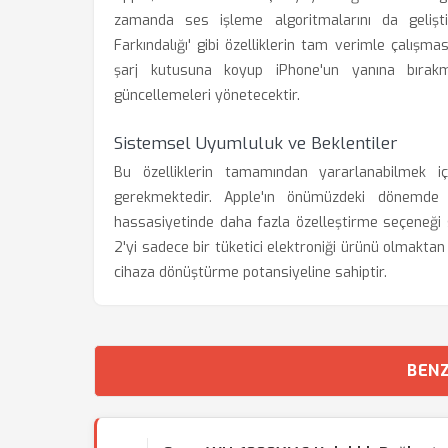
zamanda ses işleme algoritmalarını da gelişti
Farkındalığı' gibi özelliklerin tam verimle çalışmas
şarj kutusuna koyup iPhone'un yanına bırakm
güncellemeleri yönetecektir.
Sistemsel Uyumluluk ve Beklentiler
Bu özelliklerin tamamından yararlanabilmek i
gerekmektedir. Apple'ın önümüzdeki dönemde y
hassasiyetinde daha fazla özelleştirme seçeneği 
2'yi sadece bir tüketici elektroniği ürünü olmaktan 
cihaza dönüştürme potansiyeline sahiptir.
BENZ