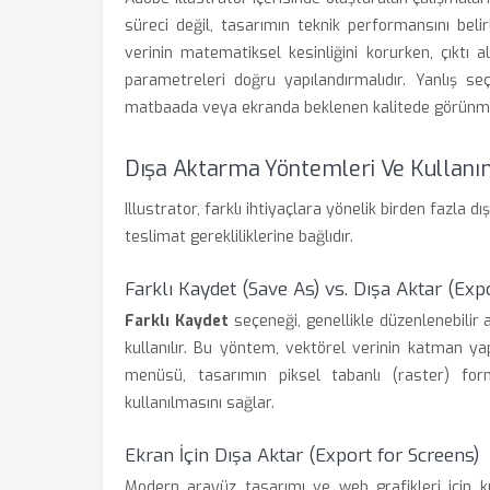
süreci değil, tasarımın teknik performansını beli
verinin matematiksel kesinliğini korurken, çıktı 
parametreleri doğru yapılandırmalıdır. Yanlış se
matbaada veya ekranda beklenen kalitede görünm
Dışa Aktarma Yöntemleri Ve Kullanı
Illustrator, farklı ihtiyaçlara yönelik birden fazla 
teslimat gerekliliklerine bağlıdır.
Farklı Kaydet (Save As) vs. Dışa Aktar (Exp
Farklı Kaydet
seçeneği, genellikle düzenlenebilir 
kullanılır. Bu yöntem, vektörel verinin katman yap
menüsü, tasarımın piksel tabanlı (raster) fo
kullanılmasını sağlar.
Ekran İçin Dışa Aktar (Export for Screens)
Modern arayüz tasarımı ve web grafikleri için ku