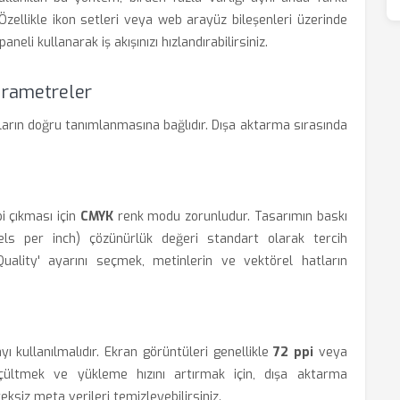
. Özellikle ikon setleri veya web arayüz bileşenleri üzerinde
neli kullanarak iş akışınızı hızlandırabilirsiniz.
Parametreler
ların doğru tanımlanmasına bağlıdır. Dışa aktarma sırasında
i çıkması için
CMYK
renk modu zorunludur. Tasarımın baskı
els per inch) çözünürlük değeri standart olarak tercih
Quality' ayarını seçmek, metinlerin ve vektörel hatların
ı kullanılmalıdır. Ekran görüntüleri genellikle
72 ppi
veya
ültmek ve yükleme hızını artırmak için, dışa aktarma
ksiz meta verileri temizleyebilirsiniz.