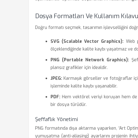
Dosya Formatları Ve Kullanım Kılav
Doğru formatı seçmek, tasarımın işlevselliğini doğru
SVG (Scalable Vector Graphics):
Web pr
ölçeklendiğinde kalite kaybı yaşatmaz ve d
PNG (Portable Network Graphics):
Şeff
plansız grafikler için idealdir.
JPEG:
Karmaşık görseller ve fotoğraflar içi
işleminde kalite kaybı yaşanabilir.
PDF:
Hem vektörel veriyi koruyan hem de b
bir dosya türüdür.
Şeffaflık Yönetimi
PNG formatında dışa aktarma yaparken, 'Art Optim
yumuşatma (anti-aliasing) ayarlarını projenin ihtiy