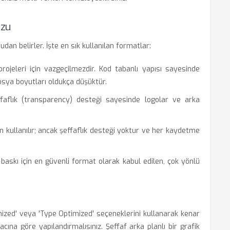
uzu
dan belirler. İşte en sık kullanılan formatlar:
ojeleri için vazgeçilmezdir. Kod tabanlı yapısı sayesinde
osya boyutları oldukça düşüktür.
aflık (transparency) desteği sayesinde logolar ve arka
n kullanılır; ancak şeffaflık desteği yoktur ve her kaydetme
askı için en güvenli format olarak kabul edilen, çok yönlü
ized' veya 'Type Optimized' seçeneklerini kullanarak kenar
acına göre yapılandırmalısınız. Şeffaf arka planlı bir grafik