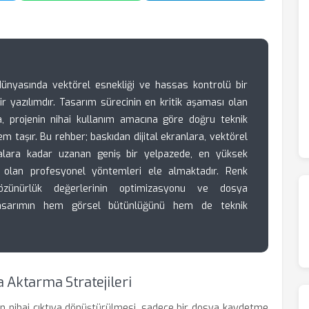
 dünyasında vektörel esnekliği ve hassas kontrolü bir
r yazılımdır. Tasarım sürecinin en kritik aşaması olan
, projenin nihai kullanım amacına göre doğru teknik
m taşır. Bu rehber; baskıdan dijital ekranlara, vektörel
yalara kadar uzanan geniş bir yelpazede, en yüksek
li olan profesyonel yöntemleri ele almaktadır. Renk
çözünürlük değerlerinin optimizasyonu ve dosya
, tasarımın hem görsel bütünlüğünü hem de teknik
a Aktarma Stratejileri
rın nihai çıktıya dönüştürülmesi, sadece bir dosya kaydetme