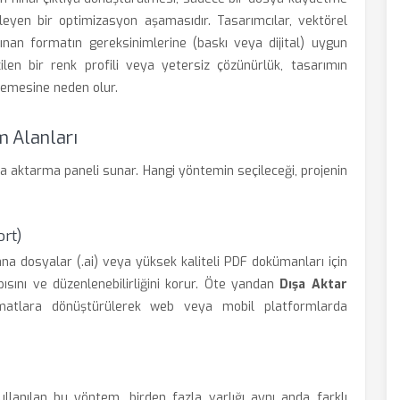
rleyen bir optimizasyon aşamasıdır. Tasarımcılar, vektörel
alınan formatın gereksinimlerine (baskı veya dijital) uygun
çilen bir renk profili veya yetersiz çözünürlük, tasarımın
emesine neden olur.
m Alanları
dışa aktarma paneli sunar. Hangi yöntemin seçileceği, projenin
ort)
ana dosyalar (.ai) veya yüksek kaliteli PDF dokümanları için
ısını ve düzenlenebilirliğini korur. Öte yandan
Dışa Aktar
rmatlara dönüştürülerek web veya mobil platformlarda
llanılan bu yöntem, birden fazla varlığı aynı anda farklı