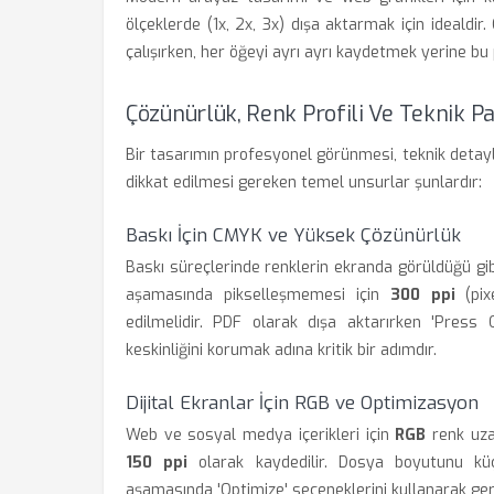
ölçeklerde (1x, 2x, 3x) dışa aktarmak için idealdir
çalışırken, her öğeyi ayrı ayrı kaydetmek yerine bu pa
Çözünürlük, Renk Profili Ve Teknik 
Bir tasarımın profesyonel görünmesi, teknik detay
dikkat edilmesi gereken temel unsurlar şunlardır:
Baskı İçin CMYK ve Yüksek Çözünürlük
Baskı süreçlerinde renklerin ekranda görüldüğü gib
aşamasında pikselleşmemesi için
300 ppi
(pix
edilmelidir. PDF olarak dışa aktarırken 'Press 
keskinliğini korumak adına kritik bir adımdır.
Dijital Ekranlar İçin RGB ve Optimizasyon
Web ve sosyal medya içerikleri için
RGB
renk uzay
150 ppi
olarak kaydedilir. Dosya boyutunu küç
aşamasında 'Optimize' seçeneklerini kullanarak gere