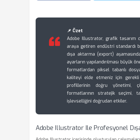
📌 Özet
Adobe Illustrator, grafik tasarım
araya getiren endüstri standardı bi
dışa aktarma (export) aşamasında
ayarların yapılandırılması büyük öne
formatlardan piksel tabanlı dos
kaliteyi elde etmeniz için gerek
profillerinin doğru yönetimi, 
formatlarının stratejik seçimi
işlevselliğini doğrudan etkiler.
Adobe Illustrator Ile Profesyonel Dış
Adobe Illustrator içerisinde oluşturulan çalışmala